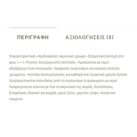
ΠΕΡΙΓΡΑΦΉ
ΑΞΙΟΛΟΓΉΣΕΙΣ (0)
Χαρακτηριστικά • Ημιδιαφανές ακρυλικό χρώμα • Εξαιρετική αντοχή στο
φως (+++) • Πυκνή, παχύρρευστη σύσταση • Αραιώνεται με νερό –
αδιάβροχο όταν στεγνώσει • Διαφανές σωληνάριο για εύκολη επιλογή
χρώματος • Καπάκι δοσομέτρησης για καθαρή και πρακτική χρήση Χρήση
Χρησιμοποιείται απευθείας από το σωληνάριο ή αραιωμένο με νερό.
Αναμειγνύεται εύκολα με όλα τα ακρυλικά της σειράς. Κατάλληλες
Επιφάνειες Ιδανικό για καμβά, χαρτί, ξύλο, χαρτόνι, γύψο, πέτρα και
τσιμέντο.