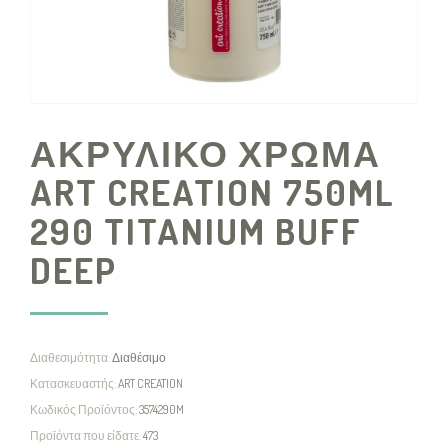
ΑΚΡΥΛΙΚΟ ΧΡΩΜΑ
ART CREATION 750ML
290 TITANIUM BUFF
DEEP
Διαθεσιμότητα:
Διαθέσιμο
Κατασκευαστής:
ART CREATION
Κωδικός Προϊόντος:
3574290M
Προϊόντα που είδατε:
473