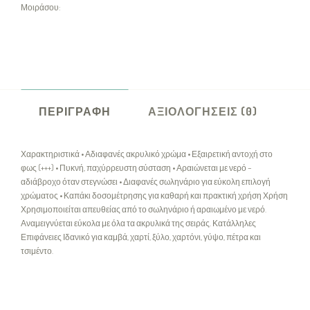
Μοιράσου:
ΠΕΡΙΓΡΑΦΉ
ΑΞΙΟΛΟΓΉΣΕΙΣ (0)
Χαρακτηριστικά • Αδιαφανές ακρυλικό χρώμα • Εξαιρετική αντοχή στο
φως (+++) • Πυκνή, παχύρρευστη σύσταση • Αραιώνεται με νερό –
αδιάβροχο όταν στεγνώσει • Διαφανές σωληνάριο για εύκολη επιλογή
χρώματος • Καπάκι δοσομέτρησης για καθαρή και πρακτική χρήση Χρήση
Χρησιμοποιείται απευθείας από το σωληνάριο ή αραιωμένο με νερό.
Αναμειγνύεται εύκολα με όλα τα ακρυλικά της σειράς. Κατάλληλες
Επιφάνειες Ιδανικό για καμβά, χαρτί, ξύλο, χαρτόνι, γύψο, πέτρα και
τσιμέντο.