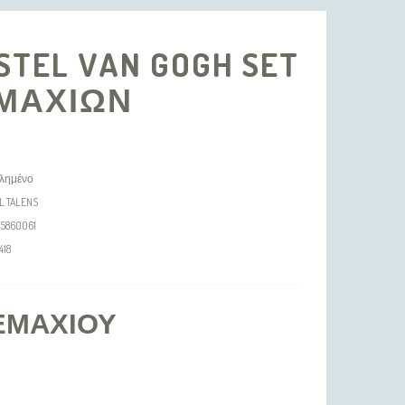
ASTEL VAN GOGH SET
ΕΜΑΧΙΩΝ
λημένο
L TALENS
95860061
418
ΕΜΑΧΊΟΥ