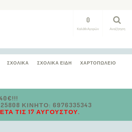
0
Καλάθι Αγορών
Αναζήτηση
ΣΧΟΛΙΚΆ
ΣΧΟΛΙΚΆ ΕΊΔΗ
ΧΑΡΤΟΠΩΛΕΊΟ
0€!!!
5808 ΚΙΝΗΤΌ: 6976335343
ΤΆ ΤΙΣ 17 ΑΥΓΟΎΣΤΟΥ.