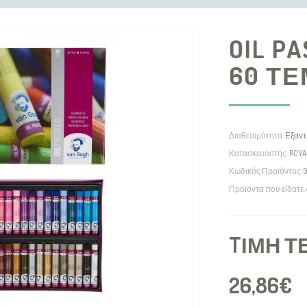
OIL P
60 Τ
Διαθεσιμότητα:
Εξαντ
Κατασκευαστής:
ROYA
Κωδικός Προϊόντος:
Προϊόντα που είδατε:
TΙΜΉ Τ
26,86€