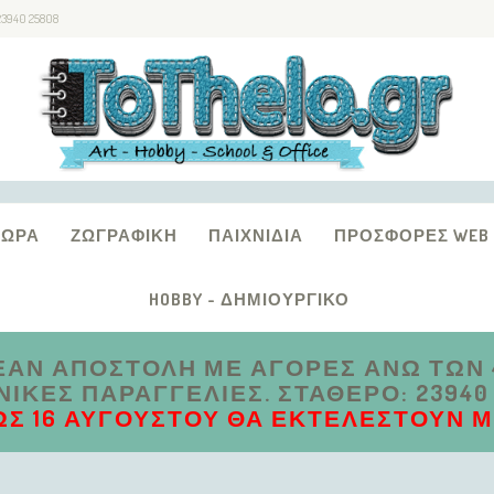
23940 25808
ΔΏΡΑ
ΖΩΓΡΑΦΙΚΉ
ΠΑΙΧΝΊΔΙΑ
ΠΡΟΣΦΟΡΈΣ WEB
HOBBY - ΔΗΜΙΟΥΡΓΙΚΌ
ΑΝ ΑΠΟΣΤΟΛΗ ΜΕ ΑΓΟΡΕΣ ΑΝΩ ΤΩΝ 4
ΚΈΣ ΠΑΡΑΓΓΕΛΊΕΣ. ΣΤΑΘΕΡΌ: 23940 2
ΩΣ 16 ΑΥΓΟΎΣΤΟΥ ΘΑ ΕΚΤΕΛΕΣΤΟΎΝ ΜΕ