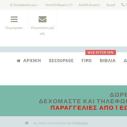
Ο Λογαριασμός μου
Λίστα Επιθυμιών (0)
Καλάθι Αγορών
Αγορά
Πληροφορίες
Επικοινήστε μαζί
μας
WEB OFFER 10%
ΑΡΧΙΚΉ
DECOUPAGE
FIMO
ΒΙΒΛΊΑ
ΔΩΡΕ
ΔΕΧΌΜΑΣΤΕ ΚΑΙ ΤΗΛΕΦΩΝΙ
ΠΑΡΑΓΓΕΛΊΕΣ ΑΠΟ 1 Έ
OIL PASTEL VAN GOGH SET 60 ΤΕΜΑΧΙΩΝ