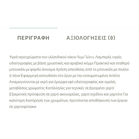
ΠΕΡΙΓΡΑΦΉ
ΑΞΙΟΛΟΓΉΣΕΙΣ (0)
Υγρά νεροχρώματα του oλλανδικού οίκου Royal Talens. Λαμπερές υγρές
υδατογραφίες με βάση χρωστικές και αραβικό κόμμι Πρακτικό και σταθερό
μπουκάλι με φαρδύ άνοιγμα Χρήση απευθείας από το μπουκάλι με πινέλο
ή πένα Εφαρμογή κατευθείαν στο έργο με την ενσωματωμένη πιπέτα
Αναμειγνύονται με νερό για όμορφα εφέ υδατογραφίας και ομαλές
μεταβάσεις χρώματος Κατάλληλες για τεχνικές σε βρεγμένο χαρτί
Εξαιρετική πρόσφυση σε χαρτί ακουαρέλας, χαρτί σχεδίου και χαρτόνι Για
καλύτερη διατήρηση των χρωμάτων, προτείνεται αποθήκευση των έργων
σε χαρτοφύλακα