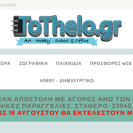
23940 25808
ΔΏΡΑ
ΖΩΓΡΑΦΙΚΉ
ΠΑΙΧΝΊΔΙΑ
ΠΡΟΣΦΟΡΈΣ WEB
HOBBY - ΔΗΜΙΟΥΡΓΙΚΌ
ΑΝ ΑΠΟΣΤΟΛΗ ΜΕ ΑΓΟΡΕΣ ΑΝΩ ΤΩΝ 4
ΚΈΣ ΠΑΡΑΓΓΕΛΊΕΣ. ΣΤΑΘΕΡΌ: 23940 2
ΩΣ 16 ΑΥΓΟΎΣΤΟΥ ΘΑ ΕΚΤΕΛΕΣΤΟΎΝ ΜΕ