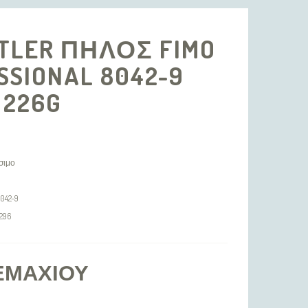
TLER ΠΗΛΟΣ FIMO
SSIONAL 8042-9
 226G
σιμο
8042-9
296
ΕΜΑΧΊΟΥ