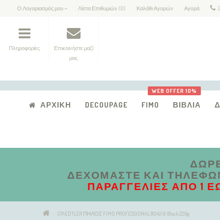
Ο Λογαριασμός μου
Λίστα Επιθυμιών (0)
Καλάθι Αγορών
Αγορά
Πληροφορίες
Επικοινήστε μαζί
μας
WEB OFFER 10%
ΑΡΧΙΚΉ
DECOUPAGE
FIMO
ΒΙΒΛΊΑ
ΔΩΡΕ
ΔΕΧΌΜΑΣΤΕ ΚΑΙ ΤΗΛΕΦΩΝΙ
ΠΑΡΑΓΓΕΛΊΕΣ ΑΠΟ 1 Έ
STAEDTLER ΠΗΛΟΣ FIMO PROFESSIONAL 8042-9 Black 226g