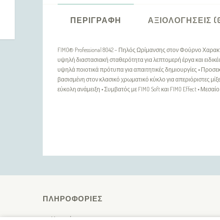
ΠΕΡΙΓΡΑΦΉ
ΑΞΙΟΛΟΓΉΣΕΙΣ (
FIMO® Professional 8042 – Πηλός Ωρίμανσης στον Φούρνο Χαρακ
υψηλή διαστασιακή σταθερότητα για λεπτομερή έργα και ειδικές 
υψηλά ποιοτικά πρότυπα για απαιτητικές δημιουργίες • Προσεκ
βασισμένη στον κλασικό χρωματικό κύκλο για απεριόριστες μίξε
εύκολη ανάμειξη • Συμβατός με FIMO Soft και FIMO Effect • Μεσα
ΠΛΗΡΟΦΟΡΊΕΣ
Η εταιρία μας