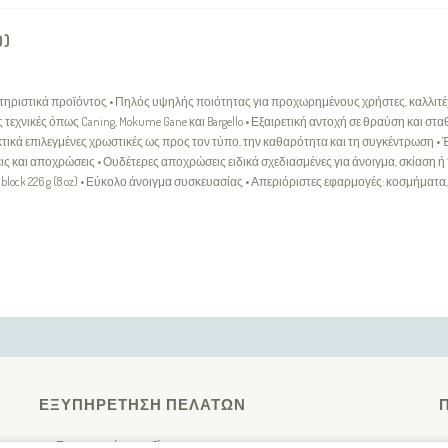
0)
τηριστικά προϊόντος • Πηλός υψηλής ποιότητας για προχωρημένους χρήστες, καλλιτέχ
τεχνικές όπως Caning, Mokume Gane και Bargello • Εξαιρετική αντοχή σε θραύση και σ
τικά επιλεγμένες χρωστικές ως προς τον τύπο, την καθαρότητα και τη συγκέντρωση •
ις και αποχρώσεις • Ουδέτερες αποχρώσεις ειδικά σχεδιασμένες για άνοιγμα, σκίαση ή
ίο block 226 g (8 oz) • Εύκολο άνοιγμα συσκευασίας • Απεριόριστες εφαρμογές: κοσμήματ
ΕΞΥΠΗΡΈΤΗΣΗ ΠΕΛΑΤΏΝ
Επικοινωνήστε μαζί μας