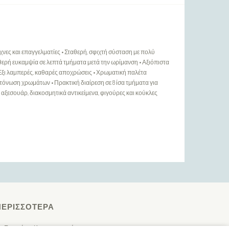
νες και επαγγελματίες • Σταθερή, σφιχτή σύσταση με πολύ
ταθερή ευκαμψία σε λεπτά τμήματα μετά την ωρίμανση • Αξιόπιστα
 Έξι λαμπερές, καθαρές αποχρώσεις • Χρωματική παλέτα
 τόνωση χρωμάτων • Πρακτική διαίρεση σε 8 ίσα τμήματα για
α, αξεσουάρ, διακοσμητικά αντικείμενα, φιγούρες και κούκλες
ΠΕΡΙΣΣΌΤΕΡΑ
Ευρετήριο Κατασκευαστών