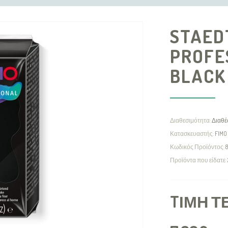
STAED
PROFE
BLACK
Διαθεσιμότητα:
Διαθέ
Κατασκευαστής:
FIMO
Κωδικός Προϊόντος:
Προϊόντα που είδατε:
TΙΜΉ Τ