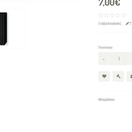
7,00€
0 αξιολογήσεις
Γ
Ποσότητα
Μοιράσου: