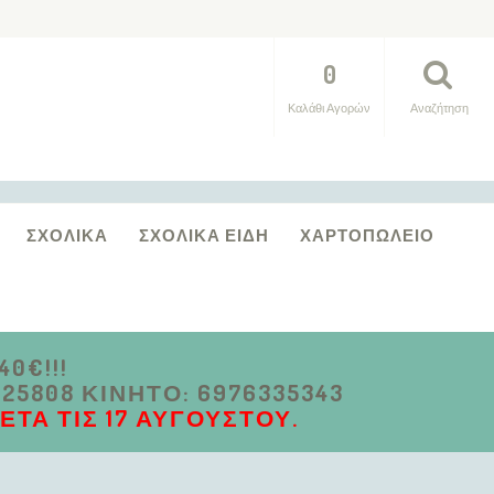
0
Καλάθι Αγορών
Αναζήτηση
ΣΧΟΛΙΚΆ
ΣΧΟΛΙΚΆ ΕΊΔΗ
ΧΑΡΤΟΠΩΛΕΊΟ
0€!!!
5808 ΚΙΝΗΤΌ: 6976335343
ΤΆ ΤΙΣ 17 ΑΥΓΟΎΣΤΟΥ.