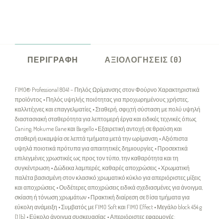
ΠΕΡΙΓΡΑΦΉ
ΑΞΙΟΛΟΓΉΣΕΙΣ (0)
FIMO® Professional 8041 – Πηλός Ωρίμανσης στον Φούρνο Χαρακτηριστικά
προϊόντος • Πηλός υψηλής ποιότητας για προχωρημένους χρήστες,
καλλιτέχνες και επαγγελματίες • Σταθερή, σφιχτή σύσταση με πολύ υψηλή
διαστασιακή σταθερότητα για λεπτομερή έργα και ειδικές τεχνικές όπως
Caning, Mokume Gane και Bargello • Εξαιρετική αντοχή σε θραύση και
σταθερή ευκαμψία σε λεπτά τμήματα μετά την ωρίμανση • Αξιόπιστα
υψηλά ποιοτικά πρότυπα για απαιτητικές δημιουργίες • Προσεκτικά
επιλεγμένες χρωστικές ως προς τον τύπο, την καθαρότητα και τη
συγκέντρωση • Δώδεκα λαμπερές, καθαρές αποχρώσεις • Χρωματική
παλέτα βασισμένη στον κλασικό χρωματικό κύκλο για απεριόριστες μίξεις
και αποχρώσεις • Ουδέτερες αποχρώσεις ειδικά σχεδιασμένες για άνοιγμα,
σκίαση ή τόνωση χρωμάτων • Πρακτική διαίρεση σε 8 ίσα τμήματα για
εύκολη ανάμειξη • Συμβατός με FIMO Soft και FIMO Effect • Μεγάλο block 454 g
(1 lb) • Εύκολο άνοιγμα συσκευασίας • Απεριόριστες εφαρμογές: