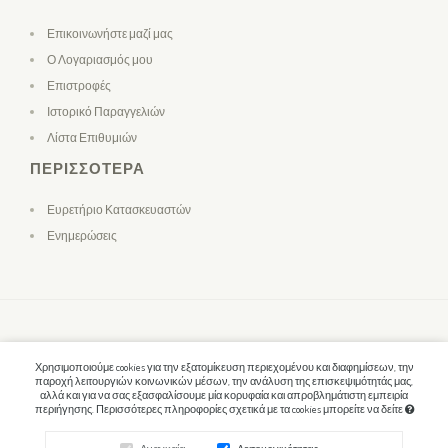
Επικοινωνήστε μαζί μας
Ο Λογαριασμός μου
Επιστροφές
Ιστορικό Παραγγελιών
Λίστα Επιθυμιών
ΠΕΡΙΣΣΌΤΕΡΑ
Ευρετήριο Κατασκευαστών
Ενημερώσεις
Χρησιμοποιούμε cookies για την εξατομίκευση περιεχομένου και διαφημίσεων, την
παροχή λειτουργιών κοινωνικών μέσων, την ανάλυση της επισκεψιμότητάς μας,
αλλά και για να σας εξασφαλίσουμε μία κορυφαία και απροβλημάτιστη εμπειρία
περιήγησης. Περισσότερες πληροφορίες σχετικά με τα cookies μπορείτε να δείτε