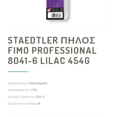
STAEDTLER ΠΗΛΟΣ
FIMO PROFESSIONAL
8041-6 LILAC 454G
Διαθεσιμότητα:
Εξαντλημένο
Κατασκευαστής:
FIMO
Κωδικός Προϊόντος:
8041-6
Προϊόντα που είδατε:
98