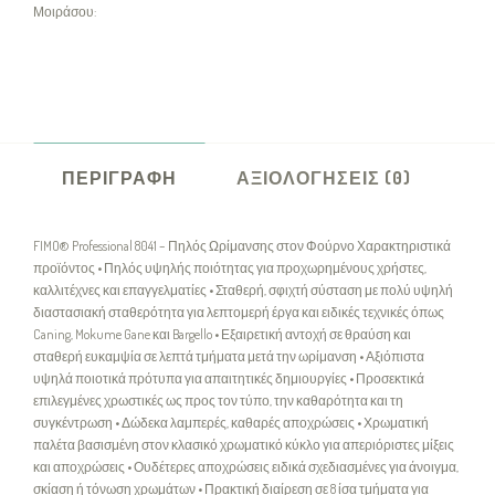
Μοιράσου:
ΠΕΡΙΓΡΑΦΉ
ΑΞΙΟΛΟΓΉΣΕΙΣ (0)
FIMO® Professional 8041 – Πηλός Ωρίμανσης στον Φούρνο Χαρακτηριστικά
προϊόντος • Πηλός υψηλής ποιότητας για προχωρημένους χρήστες,
καλλιτέχνες και επαγγελματίες • Σταθερή, σφιχτή σύσταση με πολύ υψηλή
διαστασιακή σταθερότητα για λεπτομερή έργα και ειδικές τεχνικές όπως
Caning, Mokume Gane και Bargello • Εξαιρετική αντοχή σε θραύση και
σταθερή ευκαμψία σε λεπτά τμήματα μετά την ωρίμανση • Αξιόπιστα
υψηλά ποιοτικά πρότυπα για απαιτητικές δημιουργίες • Προσεκτικά
επιλεγμένες χρωστικές ως προς τον τύπο, την καθαρότητα και τη
συγκέντρωση • Δώδεκα λαμπερές, καθαρές αποχρώσεις • Χρωματική
παλέτα βασισμένη στον κλασικό χρωματικό κύκλο για απεριόριστες μίξεις
και αποχρώσεις • Ουδέτερες αποχρώσεις ειδικά σχεδιασμένες για άνοιγμα,
σκίαση ή τόνωση χρωμάτων • Πρακτική διαίρεση σε 8 ίσα τμήματα για