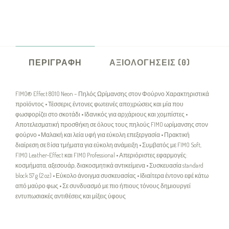
ΠΕΡΙΓΡΑΦΉ
ΑΞΙΟΛΟΓΉΣΕΙΣ (0)
FIMO® Effect 8010 Neon – Πηλός Ωρίμανσης στον Φούρνο Χαρακτηριστικά
προϊόντος • Τέσσερις έντονες φωτεινές αποχρώσεις και μία που
φωσφορίζει στο σκοτάδι • Ιδανικός για αρχάριους και χομπίστες •
Αποτελεσματική προσθήκη σε όλους τους πηλούς FIMO ωρίμανσης στον
φούρνο • Μαλακή και λεία υφή για εύκολη επεξεργασία • Πρακτική
διαίρεση σε 8 ίσα τμήματα για εύκολη ανάμειξη • Συμβατός με FIMO Soft,
FIMO Leather‑Effect και FIMO Professional • Απεριόριστες εφαρμογές:
κοσμήματα, αξεσουάρ, διακοσμητικά αντικείμενα • Συσκευασία standard
block 57 g (2 oz) • Εύκολο άνοιγμα συσκευασίας • Ιδιαίτερα έντονο εφέ κάτω
από μαύρο φως • Σε συνδυασμό με πιο ήπιους τόνους δημιουργεί
εντυπωσιακές αντιθέσεις και μίξεις ύφους