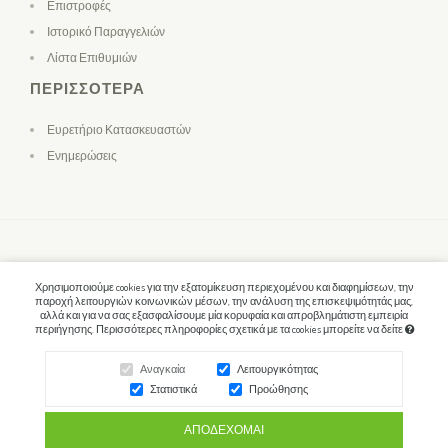
Επιστροφές
Ιστορικό Παραγγελιών
Λίστα Επιθυμιών
ΠΕΡΙΣΣΌΤΕΡΑ
Ευρετήριο Κατασκευαστών
Ενημερώσεις
Χρησιμοποιούμε cookies για την εξατομίκευση περιεχομένου και διαφημίσεων, την
παροχή λειτουργιών κοινωνικών μέσων, την ανάλυση της επισκεψιμότητάς μας,
αλλά και για να σας εξασφαλίσουμε μία κορυφαία και απροβλημάτιστη εμπειρία
περιήγησης. Περισσότερες πληροφορίες σχετικά με τα cookies μπορείτε να δείτε
Αναγκαία
Λειτουργικότητας
Στατιστικά
Προώθησης
ΑΠΟΔΈΧΟΜΑΙ