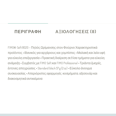
ΠΕΡΙΓΡΑΦΉ
ΑΞΙΟΛΟΓΉΣΕΙΣ (0)
FIMO® Soft 8020 – Πηλός Ωρίμανσης στον Φούρνο Χαρακτηριστικά
προϊόντος • Ιδανικός για αρχάριους και χομπίστες • Μαλακή και λεία υφή
για εύκολη επεξεργασία • Πρακτική διαίρεση σε 8 ίσα τμήματα για εύκολη
ανάμειξη • Συμβατός με FIMO Soft και FIMO Professional • Τριάντα ζωηρές,
έντονες αποχρώσεις • Standard block 57 g (2 oz) • Εύκολο άνοιγμα
συσκευασίας • Απεριόριστες εφαρμογές: κοσμήματα, αξεσουάρ και
διακοσμητικά αντικείμενα