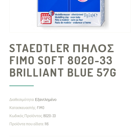
STAEDTLER ΠΗΛΟΣ
FIMO SOFT 8020-33
BRILLIANT BLUE 57G
Διαθεσιμότητα:
Εξαντλημένο
Κατασκευαστής:
FIMO
Κωδικός Προϊόντος:
8020-33
Προϊόντα που είδατε:
116