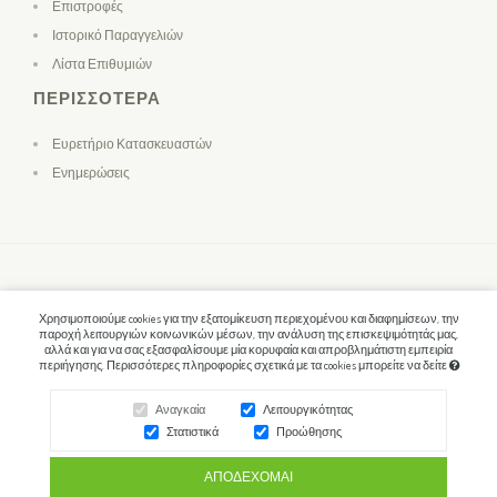
Επιστροφές
Ιστορικό Παραγγελιών
Λίστα Επιθυμιών
ΠΕΡΙΣΣΌΤΕΡΑ
Ευρετήριο Κατασκευαστών
Ενημερώσεις
Χρησιμοποιούμε cookies για την εξατομίκευση περιεχομένου και διαφημίσεων, την
παροχή λειτουργιών κοινωνικών μέσων, την ανάλυση της επισκεψιμότητάς μας,
αλλά και για να σας εξασφαλίσουμε μία κορυφαία και απροβλημάτιστη εμπειρία
περιήγησης. Περισσότερες πληροφορίες σχετικά με τα cookies μπορείτε να δείτε
Αναγκαία
Λειτουργικότητας
Στατιστικά
Προώθησης
ΑΠΟΔΈΧΟΜΑΙ