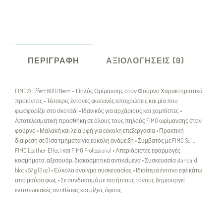
ΠΕΡΙΓΡΑΦΉ
ΑΞΙΟΛΟΓΉΣΕΙΣ (0)
FIMO® Effect 8010 Neon – Πηλός Ωρίμανσης στον Φούρνο Χαρακτηριστικά
προϊόντος • Τέσσερις έντονες φωτεινές αποχρώσεις και μία που
φωσφορίζει στο σκοτάδι • Ιδανικός για αρχάριους και χομπίστες •
Αποτελεσματική προσθήκη σε όλους τους πηλούς FIMO ωρίμανσης στον
φούρνο • Μαλακή και λεία υφή για εύκολη επεξεργασία • Πρακτική
διαίρεση σε 8 ίσα τμήματα για εύκολη ανάμειξη • Συμβατός με FIMO Soft,
FIMO Leather‑Effect και FIMO Professional • Απεριόριστες εφαρμογές:
κοσμήματα, αξεσουάρ, διακοσμητικά αντικείμενα • Συσκευασία standard
block 57 g (2 oz) • Εύκολο άνοιγμα συσκευασίας • Ιδιαίτερα έντονο εφέ κάτω
από μαύρο φως • Σε συνδυασμό με πιο ήπιους τόνους δημιουργεί
εντυπωσιακές αντιθέσεις και μίξεις ύφους