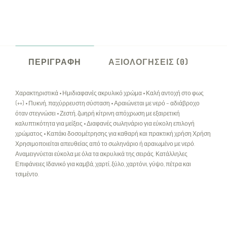
ΠΕΡΙΓΡΑΦΉ
ΑΞΙΟΛΟΓΉΣΕΙΣ (0)
Χαρακτηριστικά • Ημιδιαφανές ακρυλικό χρώμα • Καλή αντοχή στο φως
(++) • Πυκνή, παχύρρευστη σύσταση • Αραιώνεται με νερό – αδιάβροχο
όταν στεγνώσει • Ζεστή, ζωηρή κίτρινη απόχρωση με εξαιρετική
καλυπτικότητα για μείξεις • Διαφανές σωληνάριο για εύκολη επιλογή
χρώματος • Καπάκι δοσομέτρησης για καθαρή και πρακτική χρήση Χρήση
Χρησιμοποιείται απευθείας από το σωληνάριο ή αραιωμένο με νερό.
Αναμειγνύεται εύκολα με όλα τα ακρυλικά της σειράς. Κατάλληλες
Επιφάνειες Ιδανικό για καμβά, χαρτί, ξύλο, χαρτόνι, γύψο, πέτρα και
τσιμέντο.