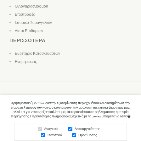
Ο Λογαριασμός μου
Επιστροφές
Ιστορικό Παραγγελιών
Λίστα Επιθυμιών
ΠΕΡΙΣΣΌΤΕΡΑ
Ευρετήριο Κατασκευαστών
Ενημερώσεις
Χρησιμοποιούμε cookies για την εξατομίκευση περιεχομένου και διαφημίσεων, την
παροχή λειτουργιών κοινωνικών μέσων, την ανάλυση της επισκεψιμότητάς μας,
αλλά και για να σας εξασφαλίσουμε μία κορυφαία και απροβλημάτιστη εμπειρία
περιήγησης. Περισσότερες πληροφορίες σχετικά με τα cookies μπορείτε να δείτε
Αναγκαία
Λειτουργικότητας
Στατιστικά
Προώθησης