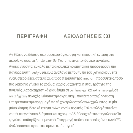
ΠΕΡΙΓΡΑΦΉ
ΑΞΙΟΛΟΓΉΣΕΙΣ (0)
Αν θέλεις να δώσεις περισσότερο όγκο, υφή και εικαστική ένταση στα
ακρυλικά σου, τα Amsterdam Gel Mediums είναι το ιδανικό εργαλείο.
Αναμειγνύονται εύκολα με τα ακρυλικά χρώματα και προσφέρουν πιο
παχύρρευστη, pasty υφή, ενώ ανάλογα με τον τύπο του gel χαρίζουν είτε
γυαλιστερό είτε ματ τελείωμα. Όσο περισσότερο medium προσθέτεις, τόσο
πιο διάφανο γίνεται το χρώμα, χωρίς να χάνεται η σταθερότητα της
πινελιάς. Χαρακτηριστικά Διαθέσιμα σε gel, heavy gel και extra heavy gel, σε
matt ή glossy εκδοχές Κάνουν την ακρυλική μπογιά πιο παχύρρευστη
Επιτρέπουν την εφαρμογή πολύ χοντρών στρώσεων χρώματος με μία
μόνο κίνηση Ιδανικά και για mixed media τεχνικές Γαλακτώδη όταν είναι
νωπά, στεγνώνουν διάφανα και άχρωμα Αδιάβροχα όταν στεγνώσουν Τα
εργαλεία καθαρίζονται με νερό Εφαρμογή σε θερμοκρασίες άνω των 10°C
Φυλάσσονται προστατευμένα από παγετό