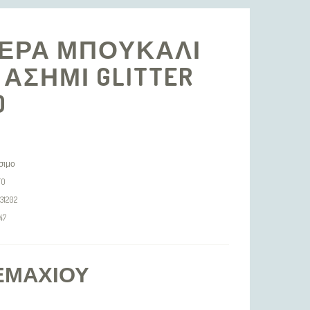
ΕΡΑ ΜΠΟΥΚΑΛΙ
 ΑΣΗΜΙ GLITTER
O
σιμο
TO
31202
47
ΕΜΑΧΊΟΥ