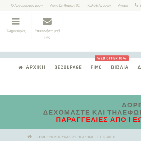
Ο Λογαριασμός μου
Λίστα Επιθυμιών (0)
Καλάθι Αγορών
Αγορά
Πληροφορίες
Επικοινήστε μαζί
μας
WEB OFFER 10%
ΑΡΧΙΚΉ
DECOUPAGE
FIMO
ΒΙΒΛΊΑ
ΔΩΡΕ
ΔΕΧΌΜΑΣΤΕ ΚΑΙ ΤΗΛΕΦΩΝΙ
ΠΑΡΑΓΓΕΛΊΕΣ ΑΠΟ 1 Έ
ΤΕΜΠΕΡΑ ΜΠΟΥΚΑΛΙ 250ML ΑΣΗΜΙ GLITTER GIOTTO