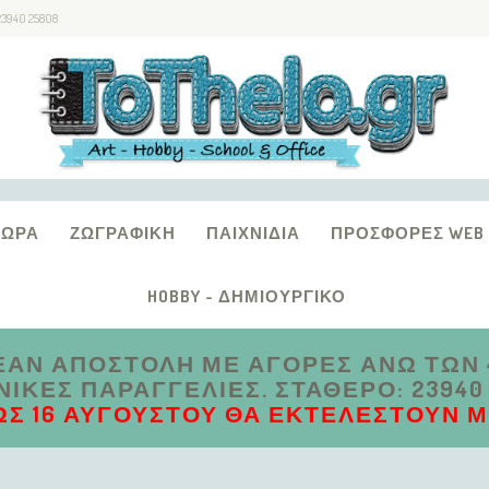
23940 25808
ΔΏΡΑ
ΖΩΓΡΑΦΙΚΉ
ΠΑΙΧΝΊΔΙΑ
ΠΡΟΣΦΟΡΈΣ WEB
HOBBY - ΔΗΜΙΟΥΡΓΙΚΌ
ΑΝ ΑΠΟΣΤΟΛΗ ΜΕ ΑΓΟΡΕΣ ΑΝΩ ΤΩΝ 4
ΚΈΣ ΠΑΡΑΓΓΕΛΊΕΣ. ΣΤΑΘΕΡΌ: 23940 2
ΩΣ 16 ΑΥΓΟΎΣΤΟΥ ΘΑ ΕΚΤΕΛΕΣΤΟΎΝ ΜΕ