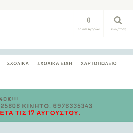
0
Καλάθι Αγορών
Αναζήτηση
ΣΧΟΛΙΚΆ
ΣΧΟΛΙΚΆ ΕΊΔΗ
ΧΑΡΤΟΠΩΛΕΊΟ
0€!!!
5808 ΚΙΝΗΤΌ: 6976335343
ΤΆ ΤΙΣ 17 ΑΥΓΟΎΣΤΟΥ.