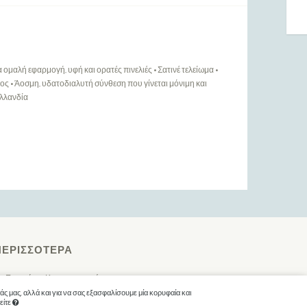
 ομαλή εφαρμογή, υφή και ορατές πινελιές • Σατινέ τελείωμα •
ς • Άοσμη, υδατοδιαλυτή σύνθεση που γίνεται μόνιμη και
Ολλανδία
ΠΕΡΙΣΣΌΤΕΡΑ
Ευρετήριο Κατασκευαστών
ς μας, αλλά και για να σας εξασφαλίσουμε μία κορυφαία και
Ενημερώσεις
είτε