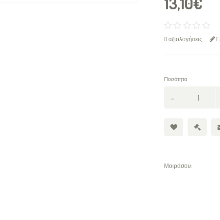
13,10€
0 αξιολογήσεις
Γ
Ποσότητα
Μοιράσου: