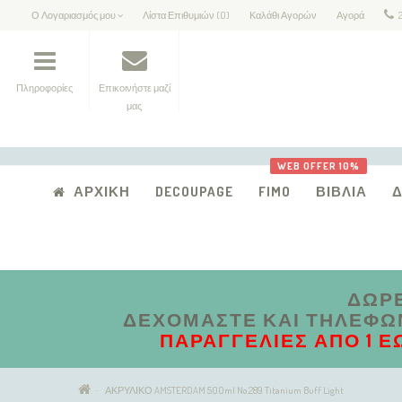
Ο Λογαριασμός μου
Λίστα Επιθυμιών (0)
Καλάθι Αγορών
Αγορά
Πληροφορίες
Επικοινήστε μαζί
μας
WEB OFFER 10%
ΑΡΧΙΚΉ
DECOUPAGE
FIMO
ΒΙΒΛΊΑ
ΔΩΡΕ
ΔΕΧΌΜΑΣΤΕ ΚΑΙ ΤΗΛΕΦΩΝΙ
ΠΑΡΑΓΓΕΛΊΕΣ ΑΠΟ 1 Έ
ΑΚΡΥΛΙΚΟ AMSTERDAM 500ml No.289 Titanium Buff Light