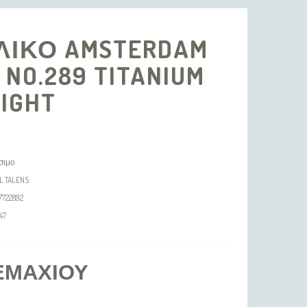
ΛΙΚΟ AMSTERDAM
 NO.289 TITANIUM
LIGHT
σιμο
L TALENS
7722892
47
ΕΜΑΧΊΟΥ