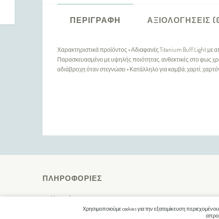
ΠΕΡΙΓΡΑΦΉ
ΑΞΙΟΛΟΓΉΣΕΙΣ (
Χαρακτηριστικά προϊόντος • Αδιαφανές Titanium Buff Light με α
Παρασκευασμένο με υψηλής ποιότητας, ανθεκτικές στο φως χρωσ
αδιάβροχη όταν στεγνώσει • Κατάλληλο για καμβά, χαρτί, χαρτό
ΠΛΗΡΟΦΟΡΊΕΣ
Η εταιρία μας
Χρησιμοποιούμε cookies για την εξατομίκευση περιεχομένου
Τρόποι Αποστολής / Πληρωμής
απροβ