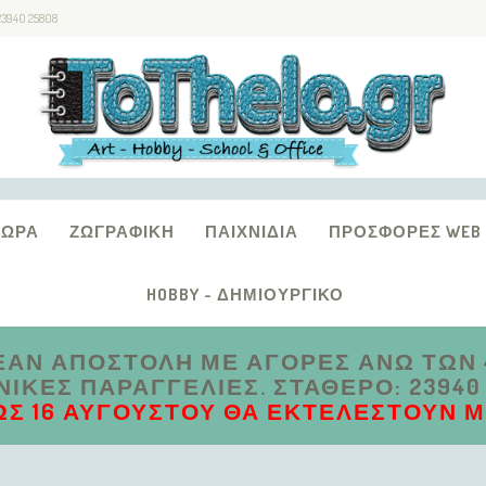
23940 25808
ΔΏΡΑ
ΖΩΓΡΑΦΙΚΉ
ΠΑΙΧΝΊΔΙΑ
ΠΡΟΣΦΟΡΈΣ WEB
HOBBY - ΔΗΜΙΟΥΡΓΙΚΌ
ΑΝ ΑΠΟΣΤΟΛΗ ΜΕ ΑΓΟΡΕΣ ΑΝΩ ΤΩΝ 4
ΚΈΣ ΠΑΡΑΓΓΕΛΊΕΣ. ΣΤΑΘΕΡΌ: 23940 2
ΩΣ 16 ΑΥΓΟΎΣΤΟΥ ΘΑ ΕΚΤΕΛΕΣΤΟΎΝ ΜΕ