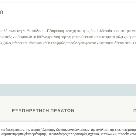
0)
παλή, φωτεινή buff απόδοση • Εξαιρετική αντοχή στο φως (+++) • Μεσαία ρευστότητα για
τικές • Φόρμουλα με 100% ακρυλική ρητίνη για ανθεκτικό και εύκαμπτο φιλμ χρώματο
νι, ξύλο, πέτρα, τσιμέντο και κάθε ελαφρώς πορώδη επιφάνεια • Κατασκευάζεται στην 
ΕΞΥΠΗΡΈΤΗΣΗ ΠΕΛΑΤΏΝ
Επικοινωνήστε μαζί μας
 και διαφημίσεων, την παροχή λειτουργιών κοινωνικών μέσων, την ανάλυση της επισκεψιμότητά
Ο Λογαριασμός μου
λημάτιστη εμπειρία περιήγησης. Περισσότερες πληροφορίες σχετικά με τα cookies μπορείτε να δ