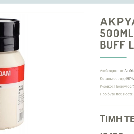
ΑΚΡΥ
500ML
BUFF 
Διαθεσιμότητα:
Διαθέ
Κατασκευαστής:
ROYA
Κωδικός Προϊόντος:
1
Προϊόντα που είδατε:
TΙΜΉ Τ