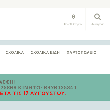
0
Καλάθι Αγορών
Αναζήτηση
ΣΧΟΛΙΚΆ
ΣΧΟΛΙΚΆ ΕΊΔΗ
ΧΑΡΤΟΠΩΛΕΊΟ
0€!!!
5808 ΚΙΝΗΤΌ: 6976335343
ΤΆ ΤΙΣ 17 ΑΥΓΟΎΣΤΟΥ.