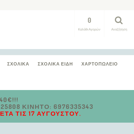
0
Καλάθι Αγορών
Αναζήτηση
ΣΧΟΛΙΚΆ
ΣΧΟΛΙΚΆ ΕΊΔΗ
ΧΑΡΤΟΠΩΛΕΊΟ
0€!!!
5808 ΚΙΝΗΤΌ: 6976335343
ΤΆ ΤΙΣ 17 ΑΥΓΟΎΣΤΟΥ.