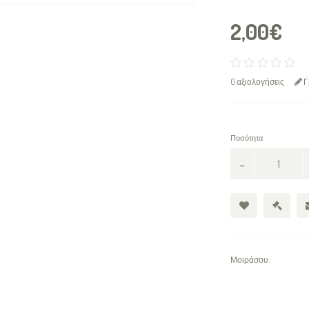
2,00€
0 αξιολογήσεις
Γ
Ποσότητα
Μοιράσου: