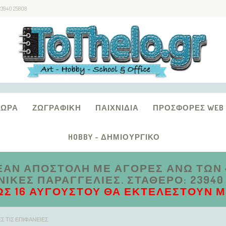
23940 25808
ΔΏΡΑ
ΖΩΓΡΑΦΙΚΉ
ΠΑΙΧΝΊΔΙΑ
ΠΡΟΣΦΟΡΈΣ WEB
HOBBY - ΔΗΜΙΟΥΡΓΙΚΌ
ΑΝ ΑΠΟΣΤΟΛΗ ΜΕ ΑΓΟΡΕΣ ΑΝΩ ΤΩΝ 4
ΚΈΣ ΠΑΡΑΓΓΕΛΊΕΣ. ΣΤΑΘΕΡΌ: 23940 2
ΩΣ 16 ΑΥΓΟΎΣΤΟΥ ΘΑ ΕΚΤΕΛΕΣΤΟΎΝ ΜΕ
Σ ΤΙΣ ΕΠΙΦΑΝΕΙΕΣ