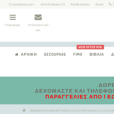
Ο Λογαριασμός μου
Λίστα Επιθυμιών (0)
Καλάθι Αγορών
Αγορά
Πληροφορίες
Επικοινήστε μαζί
μας
WEB OFFER 10%
ΑΡΧΙΚΉ
DECOUPAGE
FIMO
ΒΙΒΛΊΑ
ΔΩΡΕ
ΔΕΧΌΜΑΣΤΕ ΚΑΙ ΤΗΛΕΦΩΝΙ
ΠΑΡΑΓΓΕΛΊΕΣ ΑΠΟ 1 Έ
ΜΑΡΚΑΔΟΡΟΙ 2ΜΜ ΑΚΡΥΛΙΚΟΙ CARIOCA ΠΟΡΤΟΚΑΛΙ FLUO ΓΙΑ ΟΛΕ