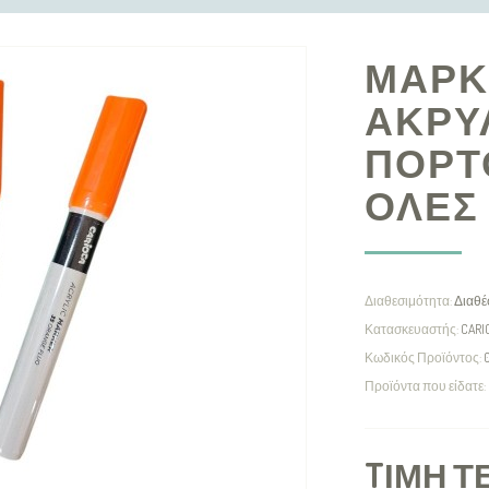
ΜΑΡΚ
ΑΚΡΥΛ
ΠΟΡΤΟ
ΟΛΕΣ 
Διαθεσιμότητα:
Διαθέ
Κατασκευαστής:
CARI
Κωδικός Προϊόντος:
Προϊόντα που είδατε:
TΙΜΉ Τ