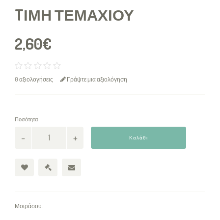
TΙΜΉ ΤΕΜΑΧΊΟΥ
2,60€
0 αξιολογήσεις
Γράψτε μια αξιολόγηση
Ποσότητα
Καλάθι
Μοιράσου: