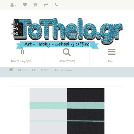
0
Καλάθι Αγορών
Αναζήτηση
Menu
GELLY ROLL MOONLIGHT 10 Pastel Green