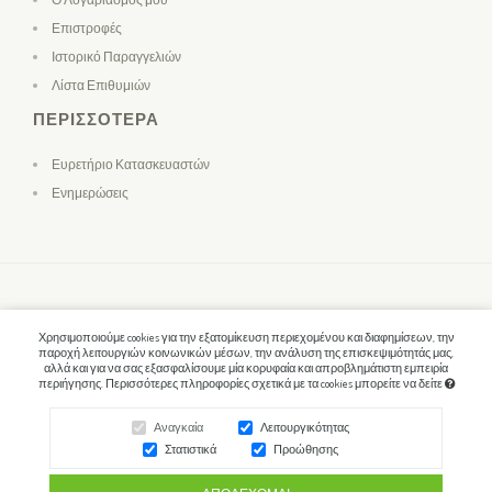
Επιστροφές
Ιστορικό Παραγγελιών
Λίστα Επιθυμιών
ΠΕΡΙΣΣΌΤΕΡΑ
Ευρετήριο Κατασκευαστών
Ενημερώσεις
Χρησιμοποιούμε cookies για την εξατομίκευση περιεχομένου και διαφημίσεων, την
παροχή λειτουργιών κοινωνικών μέσων, την ανάλυση της επισκεψιμότητάς μας,
αλλά και για να σας εξασφαλίσουμε μία κορυφαία και απροβλημάτιστη εμπειρία
περιήγησης. Περισσότερες πληροφορίες σχετικά με τα cookies μπορείτε να δείτε
Αναγκαία
Λειτουργικότητας
Στατιστικά
Προώθησης