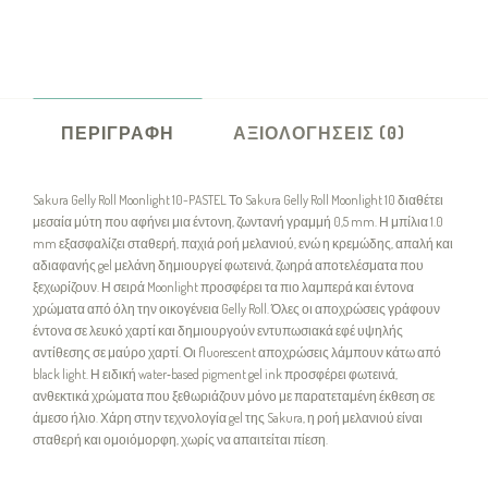
ΠΕΡΙΓΡΑΦΉ
ΑΞΙΟΛΟΓΉΣΕΙΣ (0)
Sakura Gelly Roll Moonlight 10-PASTEL Το Sakura Gelly Roll Moonlight 10 διαθέτει
μεσαία μύτη που αφήνει μια έντονη, ζωντανή γραμμή 0,5 mm. Η μπίλια 1.0
mm εξασφαλίζει σταθερή, παχιά ροή μελανιού, ενώ η κρεμώδης, απαλή και
αδιαφανής gel μελάνη δημιουργεί φωτεινά, ζωηρά αποτελέσματα που
ξεχωρίζουν. Η σειρά Moonlight προσφέρει τα πιο λαμπερά και έντονα
χρώματα από όλη την οικογένεια Gelly Roll. Όλες οι αποχρώσεις γράφουν
έντονα σε λευκό χαρτί και δημιουργούν εντυπωσιακά εφέ υψηλής
αντίθεσης σε μαύρο χαρτί. Οι fluorescent αποχρώσεις λάμπουν κάτω από
black light. Η ειδική water‑based pigment gel ink προσφέρει φωτεινά,
ανθεκτικά χρώματα που ξεθωριάζουν μόνο με παρατεταμένη έκθεση σε
άμεσο ήλιο. Χάρη στην τεχνολογία gel της Sakura, η ροή μελανιού είναι
σταθερή και ομοιόμορφη, χωρίς να απαιτείται πίεση.