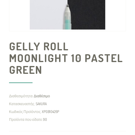
GELLY ROLL
MOONLIGHT 10 PASTEL
GREEN
Διαθεσιμότητα:
Διαθέσιμο
Κατασκευαστής:
SAKURA
Κωδικός Προϊόντος:
XPGB10426P
Προϊόντα που είδατε:
90