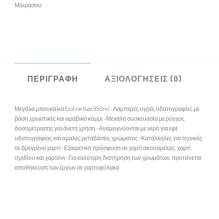
Μοιράσου:
ΠΕΡΙΓΡΑΦΉ
ΑΞΙΟΛΟΓΉΣΕΙΣ (0)
Μεγάλα μπουκάλια Ecoline των 990ml -Λαμπερές υγρές υδατογραφίες με
βάση χρωστικές και αραβικό κόμμι -Μεγάλη συσκευασία με ρύγχος
δοσομέτρησης για άνετη χρήση -Αναμειγνύονται με νερό για εφέ
υδατογραφίας και ομαλές μεταβάσεις χρώματος -Κατάλληλες για τεχνικές
σε βρεγμένο χαρτί -Εξαιρετική πρόσφυση σε χαρτί ακουαρέλας, χαρτί
σχεδίου και χαρτόνι -Για καλύτερη διατήρηση των χρωμάτων, προτείνεται
αποθήκευση των έργων σε χαρτοφύλακα