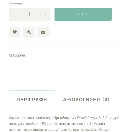
Ποσότητα
Καλάθι
Μοιράσου:
ΠΕΡΙΓΡΑΦΉ
ΑΞΙΟΛΟΓΉΣΕΙΣ (0)
Χαρακτηριστικά προϊόντος • Ημι‑αδιαφανές Payne's Gray με βαθιά, ψυχρή
μπλε‑γκρι απόδοση • Εξαιρετική αντοχή στο φως (+++) • Μεσαία
ρευστότητα για ομαλή εφαρμογή, υφή και ορατές πινελιές • Σατινέ