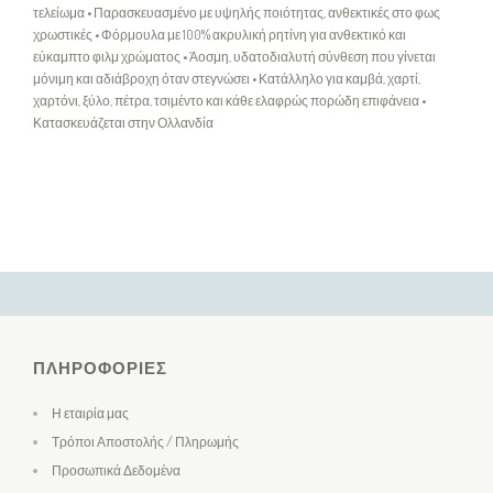
τελείωμα • Παρασκευασμένο με υψηλής ποιότητας, ανθεκτικές στο φως
χρωστικές • Φόρμουλα με 100% ακρυλική ρητίνη για ανθεκτικό και
εύκαμπτο φιλμ χρώματος • Άοσμη, υδατοδιαλυτή σύνθεση που γίνεται
μόνιμη και αδιάβροχη όταν στεγνώσει • Κατάλληλο για καμβά, χαρτί,
χαρτόνι, ξύλο, πέτρα, τσιμέντο και κάθε ελαφρώς πορώδη επιφάνεια •
Κατασκευάζεται στην Ολλανδία
ΠΛΗΡΟΦΟΡΊΕΣ
Η εταιρία μας
Τρόποι Αποστολής / Πληρωμής
Προσωπικά Δεδομένα