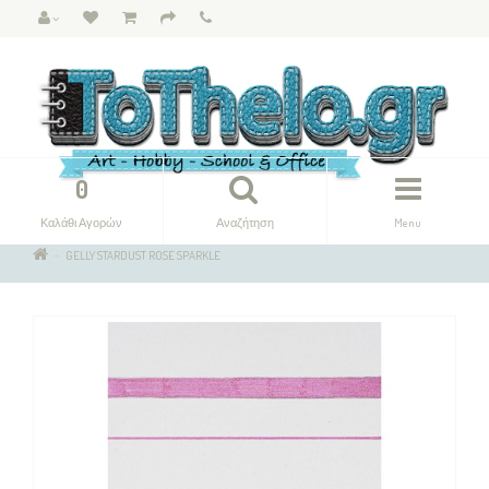
0
Καλάθι Αγορών
Αναζήτηση
Menu
GELLY STARDUST ROSE SPARKLE