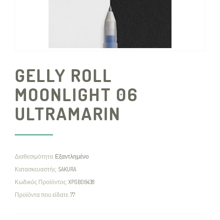
GELLY ROLL
MOONLIGHT 06
ULTRAMARIN
Διαθεσιμότητα:
Εξαντλημένο
Κατασκευαστής:
SAKURA
Κωδικός Προϊόντος:
XPGB06438
Προϊόντα που είδατε:
77