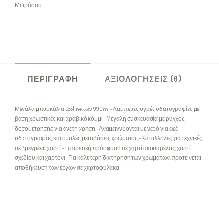
Μοιράσου:
ΠΕΡΙΓΡΑΦΉ
ΑΞΙΟΛΟΓΉΣΕΙΣ (0)
Μεγάλα μπουκάλια Ecoline των 990ml -Λαμπερές υγρές υδατογραφίες με
βάση χρωστικές και αραβικό κόμμι -Μεγάλη συσκευασία με ρύγχος
δοσομέτρησης για άνετη χρήση -Αναμειγνύονται με νερό για εφέ
υδατογραφίας και ομαλές μεταβάσεις χρώματος -Κατάλληλες για τεχνικές
σε βρεγμένο χαρτί -Εξαιρετική πρόσφυση σε χαρτί ακουαρέλας, χαρτί
σχεδίου και χαρτόνι -Για καλύτερη διατήρηση των χρωμάτων, προτείνεται
αποθήκευση των έργων σε χαρτοφύλακα