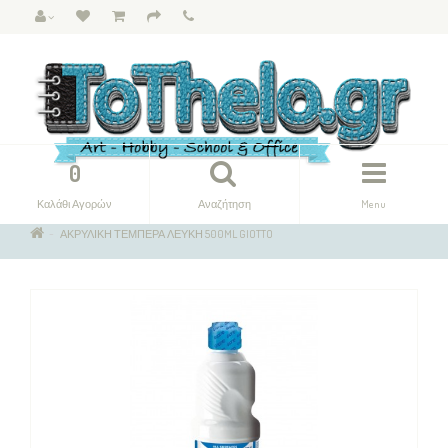
0
Καλάθι Αγορών
Αναζήτηση
Menu
ΑΚΡΥΛΙΚΗ ΤΕΜΠΕΡΑ ΛΕΥΚΗ 500ML GIOTTO