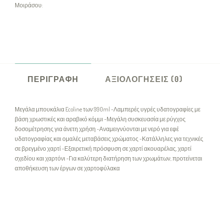
Μοιράσου:
ΠΕΡΙΓΡΑΦΉ
ΑΞΙΟΛΟΓΉΣΕΙΣ (0)
Μεγάλα μπουκάλια Ecoline των 990ml -Λαμπερές υγρές υδατογραφίες με
βάση χρωστικές και αραβικό κόμμι -Μεγάλη συσκευασία με ρύγχος
δοσομέτρησης για άνετη χρήση -Αναμειγνύονται με νερό για εφέ
υδατογραφίας και ομαλές μεταβάσεις χρώματος -Κατάλληλες για τεχνικές
σε βρεγμένο χαρτί -Εξαιρετική πρόσφυση σε χαρτί ακουαρέλας, χαρτί
σχεδίου και χαρτόνι -Για καλύτερη διατήρηση των χρωμάτων, προτείνεται
αποθήκευση των έργων σε χαρτοφύλακα