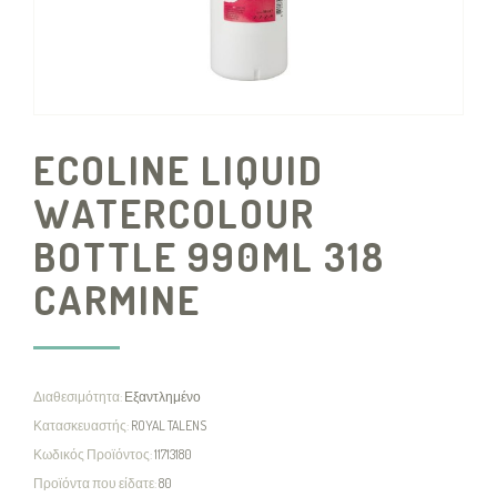
ECOLINE LIQUID
WATERCOLOUR
BOTTLE 990ML 318
CARMINE
Διαθεσιμότητα:
Εξαντλημένο
Κατασκευαστής:
ROYAL TALENS
Κωδικός Προϊόντος:
11713180
Προϊόντα που είδατε:
80