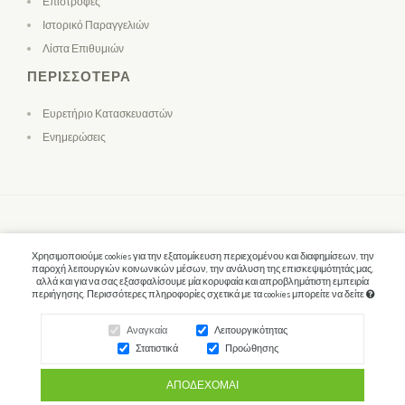
Επιστροφές
Ιστορικό Παραγγελιών
Λίστα Επιθυμιών
ΠΕΡΙΣΣΌΤΕΡΑ
Ευρετήριο Κατασκευαστών
Ενημερώσεις
Χρησιμοποιούμε cookies για την εξατομίκευση περιεχομένου και διαφημίσεων, την
παροχή λειτουργιών κοινωνικών μέσων, την ανάλυση της επισκεψιμότητάς μας,
αλλά και για να σας εξασφαλίσουμε μία κορυφαία και απροβλημάτιστη εμπειρία
περιήγησης. Περισσότερες πληροφορίες σχετικά με τα cookies μπορείτε να δείτε
Αναγκαία
Λειτουργικότητας
Στατιστικά
Προώθησης
ΑΠΟΔΈΧΟΜΑΙ