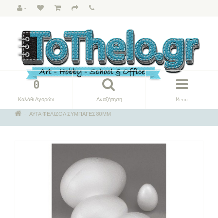
0
Καλάθι Αγορών
Αναζήτηση
Menu
ΑΥΓΑ ΦΕΛΙΖΟΛ ΣΥΜΠΑΓΕΣ 80ΜΜ