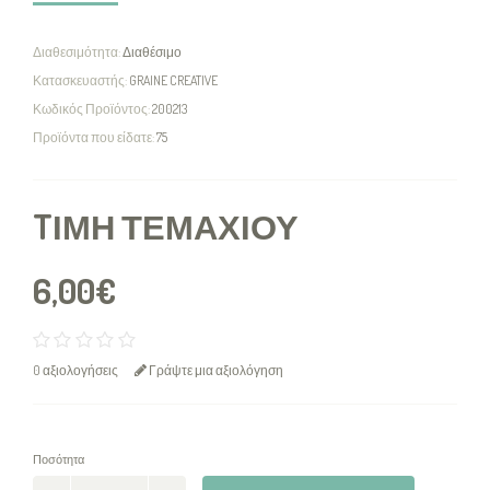
Διαθεσιμότητα:
Διαθέσιμο
Κατασκευαστής:
GRAINE CREATIVE
Κωδικός Προϊόντος:
200213
Προϊόντα που είδατε:
75
TΙΜΉ ΤΕΜΑΧΊΟΥ
6,00€
0 αξιολογήσεις
Γράψτε μια αξιολόγηση
Ποσότητα