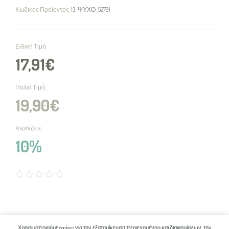
Κωδικός Προϊόντος:
13-ΨΥΧΟ-52791
Ειδική Τιμή:
17,91€
Παλιά Τιμή:
19,90€
Κερδίζετε:
10%
Ποσότητα
Χρησιμοποιούμε cookies για την εξατομίκευση περιεχομένου και διαφημίσεων, την