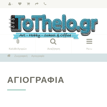
0
Καλάθι Αγορών
Αναζήτηση
Menu
Ζωγραφική
Αγιογραφία
ΑΓΙΟΓΡΑΦΊΑ