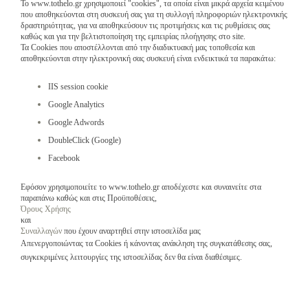
Το
www
.
tothelo
.
gr
χρησιμοποιεί "
cookies
", τα οποία είναι μικρά αρχεία κειμένου
που αποθηκεύονται στη συσκευή σας για τη συλλογή πληροφοριών ηλεκτρονικής
δραστηριότητας, για να αποθηκεύσουν τις προτιμήσεις και τις ρυθμίσεις σας
καθώς και για την βελτιστοποίηση της εμπειρίας πλοήγησης στο
site
.
Τα
Cookies
που αποστέλλονται από την διαδικτυακή μας τοποθεσία και
αποθηκεύονται στην ηλεκτρονική σας συσκευή είναι ενδεικτικά τα παρακάτω:
IIS session cookie
Google Analytics
Google Adwords
DoubleClick (Google)
Facebook
Εφόσον χρησιμοποιείτε το
www
.
tothelo
.
gr
αποδέχεστε και συναινείτε στα
παραπάνω καθώς και στις Προϋποθέσεις,
Όρους Χρήσης
και
Συναλλαγών
που έχουν αναρτηθεί στην ιστοσελίδα μας
Απενεργοποιώντας τα
Cookies
ή κάνοντας ανάκληση της συγκατάθεσης σας,
συγκεκριμένες λειτουργίες της ιστοσελίδας δεν θα είναι διαθέσιμες.