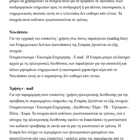
μπορεί να χρησιμοποιεί τα στοιχεία αυτά για να προβαίνει σε προτάσεις νέων
συνδρομητικών υπηρεσιών προς το συνδρομητή ή για άλλους οικονομικούς ή
ενημερωτικούς σκοπούς εκτός αν ο τελευταίος δεν επιθυμεί κάτι τέτοιο. Τα
στοιχεία αυτά ουδέποτε γνωστοποιούνται σε τρίτους.
Newsletters
Για την εγγραφή του επισκέπτη / χρήστη στις λίστες παραληπτών (
mailing
lists
)
των Ενημερωτικών Δελτίων (
newsletters
) της Εταιρίας ζητούνται τα εξής
στοιχεία :
Ονοματεπώνυμο / Επωνυμία Επιχείρησης -
E
-
mail
. Η Εταιρία μπορεί να διατηρεί
αρχείο με τις ηλεκτρονικές διευθύνσεις των παραληπτών για την αποστολή και
άλλων μηνυμάτων ενημερωτικού ή οικονομικού χαρακτήρα πέρα από τα
Newsletters
εκτός αν ο παραλήπτης δεν επιθυμεί κάτι τέτοιο.
Χρήση
e
-
mail
Για την παραχώρηση στον επισκέπτη / χρήστη ηλεκτρονικής διεύθυνσης για την
πρόσβαση σε συγκεκριμένες υπηρεσίες της Εταιρίας ζητούνται τα εξής στοιχεία :
Ονοματεπώνυμο / Επωνυμία Επιχείρησης - Διεύθυνση / Έδρα - ΤΚ - Τηλέφωνο -
Πόλη - Χώρα. Τα στοιχεία αυτά ουδέποτε γνωστοποιούνται σε τρίτους, ενώ ο
κάτοχος της ηλεκτρονικής διεύθυνσης οφείλει να διαφυλάσσει τη μυστικότητα
του κωδικού πρόσβασης σε αυτήν και να μην τη γνωστοποιεί σε τρίτους. Η
Εταιρία δεν ελέγχει το περιεχόμενο των ηλεκτρονικών μηνυμάτων που
αποστέλλονται από τους επισκέπτες / χρήστες μέσω της παρεχόμενης από το