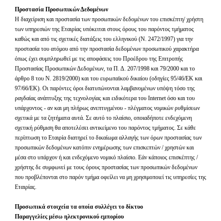
Προστασία Προσωπικών Δεδομένων
Η διαχείριση και προστασία των προσωπικών δεδομένων του επισκέπτη/ χρήστη
των υπηρεσιών της Εταιρίας υπόκειται στους όρους του παρόντος τμήματος
καθώς και από τις σχετικές διατάξεις του ελληνικού (Ν. 2472/1997) για την
προστασία του ατόμου από την προστασία δεδομένων προσωπικού χαρακτήρα
όπως έχει συμπληρωθεί με τις αποφάσεις του Προέδρου της Επιτροπής
Προστασίας Προσωπικών Δεδομένων, τα Π. Δ. 207/1998 και 79/2000 και το
άρθρο 8 του Ν. 2819/2000) και του ευρωπαϊκού δικαίου (οδηγίες 95/46/ΕΚ και
97/66/ΕΚ). Οι παρόντες όροι διατυπώνονται λαμβανομένων υπόψη τόσο της
ραγδαίας ανάπτυξης της τεχνολογίας και ειδικότερα του
Internet
όσο και του
υπάρχοντος - αν και μη πλήρως ανεπτυγμένου - πλέγματος νομικών ρυθμίσεων
σχετικά με τα ζητήματα αυτά. Σε αυτό το πλαίσιο, οποιαδήποτε ενδεχόμενη
σχετική ρύθμιση θα αποτελέσει αντικείμενο του παρόντος τμήματος. Σε κάθε
περίπτωση το Εταιρία διατηρεί το δικαίωμα αλλαγής των όρων προστασίας των
προσωπικών δεδομένων κατόπιν ενημέρωσης των επισκεπτών / χρηστών και
μέσα στο υπάρχον ή και ενδεχόμενο νομικό πλαίσιο. Εάν κάποιος επισκέπτης /
χρήστης δε συμφωνεί με τους όρους προστασίας των προσωπικών δεδομένων
που προβλέπονται στο παρόν τμήμα οφείλει να μη χρησιμοποιεί τις υπηρεσίες της
Εταιρίας.
Προσωπικά στοιχεία τα οποία συλλέγει το δίκτυο
Παραγγελίες μέσω ηλεκτρονικού εμπορίου