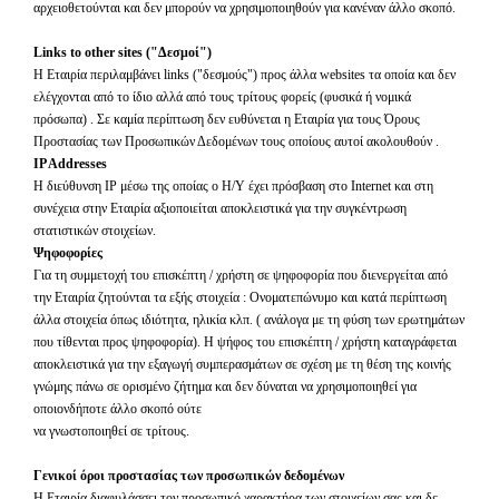
αρχειοθετούνται και δεν μπορούν να χρησιμοποιηθούν για κανέναν άλλο σκοπό.
Links
to
other
sites
("Δεσμοί")
Η Εταιρία περιλαμβάνει
links
("δεσμούς") προς άλλα
websites
τα οποία και δεν
ελέγχονται από το ίδιο αλλά από τους τρίτους φορείς (φυσικά ή νομικά
πρόσωπα) . Σε καμία περίπτωση δεν ευθύνεται η Εταιρία για τους Όρους
Προστασίας των Προσωπικών Δεδομένων τους οποίους αυτοί ακολουθούν .
IP
Addresses
H
διεύθυνση
IP
μέσω της οποίας ο Η/Υ έχει πρόσβαση στο
Internet
και στη
συνέχεια στην Εταιρία αξιοποιείται αποκλειστικά για την συγκέντρωση
στατιστικών στοιχείων.
Ψηφοφορίες
Για τη συμμετοχή του επισκέπτη / χρήστη σε ψηφοφορία που διενεργείται από
την Εταιρία ζητούνται τα εξής στοιχεία : Ονοματεπώνυμο και κατά περίπτωση
άλλα στοιχεία όπως ιδιότητα, ηλικία κλπ. ( ανάλογα με τη φύση των ερωτημάτων
που τίθενται προς ψηφοφορία). Η ψήφος του επισκέπτη / χρήστη καταγράφεται
αποκλειστικά για την εξαγωγή συμπερασμάτων σε σχέση με τη θέση της κοινής
γνώμης πάνω σε ορισμένο ζήτημα και δεν δύναται να χρησιμοποιηθεί για
οποιονδήποτε άλλο σκοπό ούτε
να γνωστοποιηθεί σε τρίτους.
Γενικοί όροι προστασίας των προσωπικών δεδομένων
Η Εταιρία διαφυλάσσει τον προσωπικό χαρακτήρα των στοιχείων σας και δε