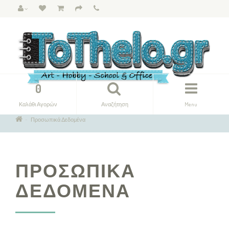
0
Καλάθι Αγορών
Αναζήτηση
Menu
Προσωπικά Δεδομένα
ΠΡΟΣΩΠΙΚΆ
ΔΕΔΟΜΈΝΑ