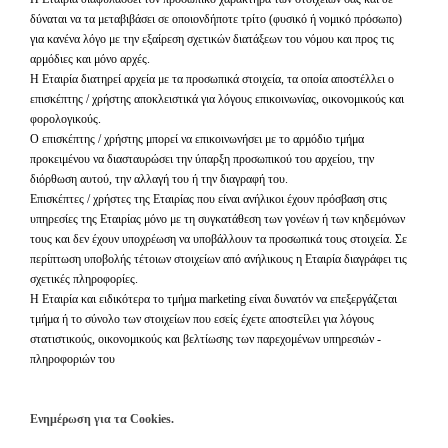
δύναται να τα μεταβιβάσει σε οποιονδήποτε τρίτο (φυσικό ή νομικό πρόσωπο)
για κανένα λόγο με την εξαίρεση σχετικών διατάξεων του νόμου και προς τις
αρμόδιες και μόνο αρχές.
Η Εταιρία διατηρεί αρχεία με τα προσωπικά στοιχεία, τα οποία αποστέλλει ο
επισκέπτης / χρήστης αποκλειστικά για λόγους επικοινωνίας, οικονομικούς και
φορολογικούς.
Ο επισκέπτης / χρήστης μπορεί να επικοινωνήσει με το αρμόδιο τμήμα
προκειμένου να διασταυρώσει την ύπαρξη προσωπικού του αρχείου, την
διόρθωση αυτού, την αλλαγή του ή την διαγραφή του.
Επισκέπτες / χρήστες της Εταιρίας που είναι ανήλικοι έχουν πρόσβαση στις
υπηρεσίες της Εταιρίας μόνο με τη συγκατάθεση των γονέων ή των κηδεμόνων
τους και δεν έχουν υποχρέωση να υποβάλλουν τα προσωπικά τους στοιχεία. Σε
περίπτωση υποβολής τέτοιων στοιχείων από ανήλικους η Εταιρία διαγράφει τις
σχετικές πληροφορίες.
Η Εταιρία και ειδικότερα το τμήμα
marketing
είναι δυνατόν να επεξεργάζεται
τμήμα ή το σύνολο των στοιχείων που εσείς έχετε αποστείλει για λόγους
στατιστικούς, οικονομικούς και βελτίωσης των παρεχομένων υπηρεσιών -
πληροφοριών του
Ενημέρωση για τα
Cookies
.