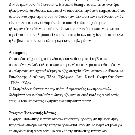
Δίκτυο ηλεκτρονικής διεύθυνσης. Η Εταιρία διατηρεί αρχείο με τις ανωτέρω
ηλεκτρονικές διευθύνσεις και μπορεί να αποστέλλει μηνύματα ενημερωτικού και
οικονομικού χαρακτήρα στους κατόχους των ηλεκτρονικών διευθύνσεων εκτός
εάν οι τελευταίοι δεν επιθυμούν κάτι τέτοιο. Η εκάστοτε χρήση της
ηλεκτρονικής διεύθυνσης από τον κάτοχο της συνοδεύεται από ενημερωτικό
σημείωμα που τον πληροφορεί για την προστασία των στοιχείων που αποστέλλει
ή λαμβάνει και την αντιμετώπιση σχετικών προβλημάτων.
Διαφήμιση
Ο επισκέπτης / χρήστης που ενδιαφέρεται να διαφημιστεί ση Εταιρία
προκειμένου να λάβει όλες τις απαραίτητες γι' αυτό πληροφορίες θα πρέπει να
συμπληρώσει στη σχετική αίτηση τα εξής στοιχεία : Ονοματεπώνυμο /Επωνυμία
Επιχείρησης - Διεύθυνση / Έδρα - Τηλέφωνο -
Fax
-
E
-
mail
- Όνομα Υπευθύνου
- Πόλη - Χώρα .
Η Εταιρία δεν ευθύνεται για την πολιτική προστασίας των προσωπικών
δεδομένων που ακολουθούν οι διαφημιζόμενοι σε αυτό κατά τις συναλλαγές
τους με τους επισκέπτες / χρήστες των υπηρεσιών αυτών.
Στοιχεία Πιστωτικής Κάρτας
Η χρήση Πιστωτικής Κάρτας από τον επισκέπτη / χρήστη για την εξόφληση
υπηρεσιών /συνδρομών της Εταιρίας χρεώνεται μόνο για μία φορά και μόνο για
τη συγκεκριμένη συναλλαγή. Τα στοιχεία της πιστωτικής κάρτας δεν