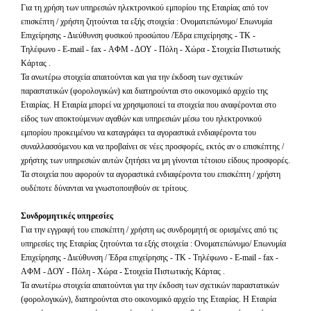
Για τη χρήση των υπηρεσιών ηλεκτρονικού εμπορίου της Εταιρίας από τον
επισκέπτη / χρήστη ζητούνται τα εξής στοιχεία : Ονοματεπώνυμο/ Επωνυμία
Επιχείρησης - Διεύθυνση φυσικού προσώπου /Έδρα επιχείρησης - ΤΚ -
Τηλέφωνο -
E
-
mail
-
fax
- ΑΦΜ - ΔΟΥ - Πόλη - Χώρα - Στοιχεία Πιστωτικής
Κάρτας .
Τα ανωτέρω στοιχεία απαιτούνται και για την έκδοση των σχετικών
παραστατικών (φορολογικών) και διατηρούνται στο οικονομικό αρχείο της
Εταιρίας. Η Εταιρία μπορεί να χρησιμοποιεί τα στοιχεία που αναφέρονται στο
είδος των αποκτούμενων αγαθών και υπηρεσιών μέσω του ηλεκτρονικού
εμπορίου προκειμένου να καταγράφει τα αγοραστικά ενδιαφέροντα του
συναλλασσόμενου και να προβαίνει σε νέες προσφορές, εκτός αν ο επισκέπτης /
χρήστης των υπηρεσιών αυτών ζητήσει να μη γίνονται τέτοιου είδους προσφορές.
Τα στοιχεία που αφορούν τα αγοραστικά ενδιαφέροντα του επισκέπτη / χρήστη
ουδέποτε δύνανται να γνωστοποιηθούν σε τρίτους.
Συνδρομητικές υπηρεσίες
Για την εγγραφή του επισκέπτη / χρήστη ως συνδρομητή σε ορισμένες από τις
υπηρεσίες της Εταιρίας ζητούνται τα εξής στοιχεία : Ονοματεπώνυμο/ Επωνυμία
Επιχείρησης - Διεύθυνση / Έδρα επιχείρησης - ΤΚ - Τηλέφωνο -
E
-
mail
-
fax
-
ΑΦΜ - ΔΟΥ - Πόλη - Χώρα - Στοιχεία Πιστωτικής Κάρτας .
Τα ανωτέρω στοιχεία απαιτούνται για την έκδοση των σχετικών παραστατικών
(φορολογικών), διατηρούνται στο οικονομικό αρχείο της Εταιρίας. Η Εταιρία