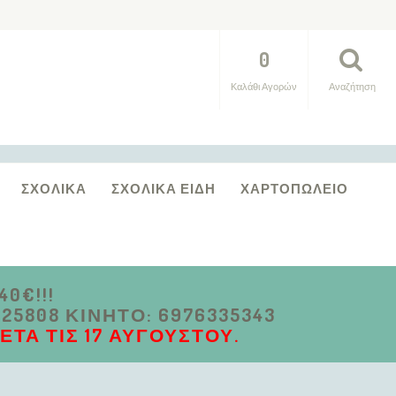
0
Καλάθι Αγορών
Αναζήτηση
ΣΧΟΛΙΚΆ
ΣΧΟΛΙΚΆ ΕΊΔΗ
ΧΑΡΤΟΠΩΛΕΊΟ
0€!!!
5808 ΚΙΝΗΤΌ: 6976335343
ΤΆ ΤΙΣ 17 ΑΥΓΟΎΣΤΟΥ.