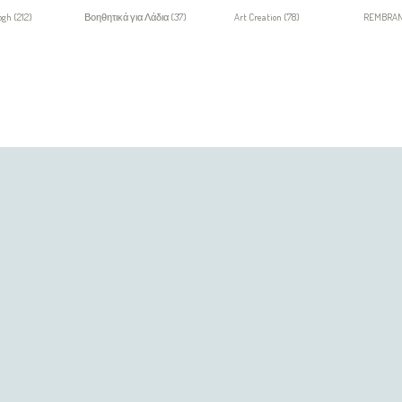
ogh (212)
Βοηθητικά για Λάδια (37)
Art Creation (78)
REMBRAN