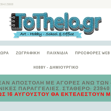
23940 25808
ΔΏΡΑ
ΖΩΓΡΑΦΙΚΉ
ΠΑΙΧΝΊΔΙΑ
ΠΡΟΣΦΟΡΈΣ WEB
HOBBY - ΔΗΜΙΟΥΡΓΙΚΌ
ΑΝ ΑΠΟΣΤΟΛΗ ΜΕ ΑΓΟΡΕΣ ΑΝΩ ΤΩΝ 4
ΚΈΣ ΠΑΡΑΓΓΕΛΊΕΣ. ΣΤΑΘΕΡΌ: 23940 2
ΩΣ 16 ΑΥΓΟΎΣΤΟΥ ΘΑ ΕΚΤΕΛΕΣΤΟΎΝ ΜΕ