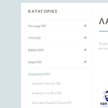
ΚΑΤΗΓΟΡΊΕΣ
Λ
Decoupage (745)
FIMO (206)
Το χρω
και το
Βιβλία (1209)
Δώρα (120)
Ζωγραφική (4769)
Amsterdam Decorfin (69)
Amsterdam Ink 30ml (58)
Cobra Water Mixable Oil Coloure (57)