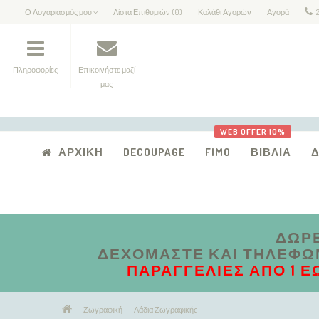
Ο Λογαριασμός μου
Λίστα Επιθυμιών (0)
Καλάθι Αγορών
Αγορά
Πληροφορίες
Επικοινήστε μαζί
μας
WEB OFFER 10%
ΑΡΧΙΚΉ
DECOUPAGE
FIMO
ΒΙΒΛΊΑ
ΔΩΡΕ
ΔΕΧΌΜΑΣΤΕ ΚΑΙ ΤΗΛΕΦΩΝΙ
ΠΑΡΑΓΓΕΛΊΕΣ ΑΠΟ 1 Έ
Ζωγραφική
Λάδια Ζωγραφικής