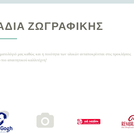
ΆΔΙΑ ΖΩΓΡΑΦΙΚΉΣ
ματολόγιό μας καθώς και η ποιότητα των υλικών ανταποκρίνεται στις προκλήσεις
υ πιο απαιτητικού καλλιτέχνη!