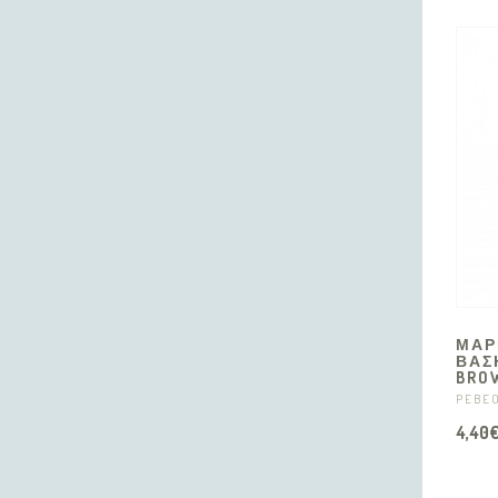
ΜΑΡ
ΒΑΣ
BROW
PEBE
4,40