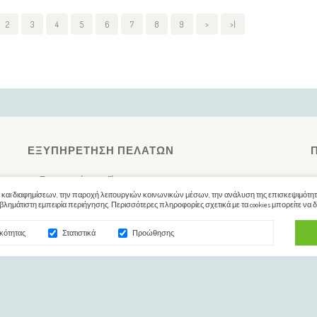
2
3
4
5
6
7
8
9
>
>|
ΕΞΥΠΗΡΈΤΗΣΗ ΠΕΛΑΤΏΝ
Επικοινωνήστε μαζί μας
 και διαφημίσεων, την παροχή λειτουργιών κοινωνικών μέσων, την ανάλυση της επισκεψιμότητά
Ο Λογαριασμός μου
λημάτιστη εμπειρία περιήγησης. Περισσότερες πληροφορίες σχετικά με τα cookies μπορείτε να δ
Επιστροφές
ικότητας
Στατιστικά
Προώθησης
Ιστορικό Παραγγελιών
Λίστα Επιθυμιών