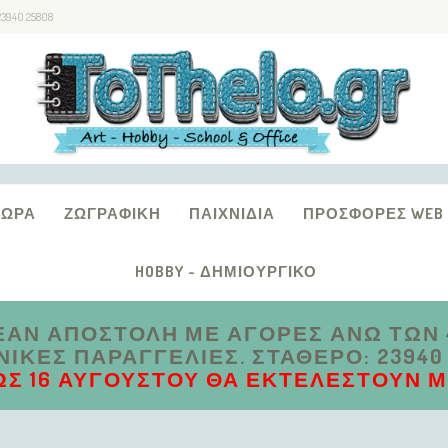
23940 25808
ΔΏΡΑ
ΖΩΓΡΑΦΙΚΉ
ΠΑΙΧΝΊΔΙΑ
ΠΡΟΣΦΟΡΈΣ WEB
HOBBY - ΔΗΜΙΟΥΡΓΙΚΌ
ΑΝ ΑΠΟΣΤΟΛΗ ΜΕ ΑΓΟΡΕΣ ΑΝΩ ΤΩΝ 4
ΚΈΣ ΠΑΡΑΓΓΕΛΊΕΣ. ΣΤΑΘΕΡΌ: 23940 2
ΩΣ 16 ΑΥΓΟΎΣΤΟΥ ΘΑ ΕΚΤΕΛΕΣΤΟΎΝ ΜΕ