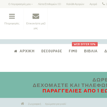
Ο Λογαριασμός μου
Λίστα Επιθυμιών (0)
Καλάθι Αγορών
Αγορά
Πληροφορίες
Επικοινήστε μαζί
μας
WEB OFFER 10%
ΑΡΧΙΚΉ
DECOUPAGE
FIMO
ΒΙΒΛΊΑ
ΔΩΡΕ
ΔΕΧΌΜΑΣΤΕ ΚΑΙ ΤΗΛΕΦΩΝΙ
ΠΑΡΑΓΓΕΛΊΕΣ ΑΠΟ 1 Έ
Ζωγραφική
Χρώματα για γυαλί