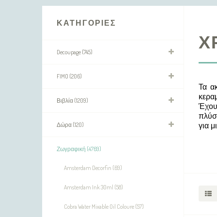
ΚΑΤΗΓΟΡΊΕΣ
Χ
Decoupage (745)
FIMO (206)
Τα α
κεραμ
Βιβλία (1209)
Έχου
πλύσ
Δώρα (120)
για μ
Ζωγραφική (4769)
Amsterdam Decorfin (69)
Amsterdam Ink 30ml (58)
Cobra Water Mixable Oil Coloure (57)