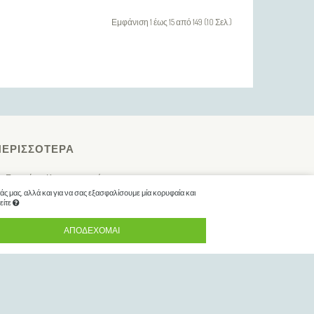
Εμφάνιση 1 έως 15 από 149 (10 Σελ.)
ΠΕΡΙΣΣΌΤΕΡΑ
Ευρετήριο Κατασκευαστών
ς μας, αλλά και για να σας εξασφαλίσουμε μία κορυφαία και
Ενημερώσεις
είτε
ΑΠΟΔΈΧΟΜΑΙ