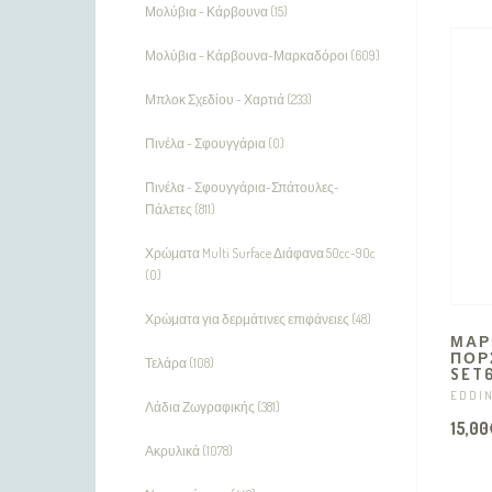
Μολύβια - Κάρβουνα (15)
Μολύβια - Κάρβουνα-Μαρκαδόροι (609)
Μπλοκ Σχεδίου - Χαρτιά (233)
Πινέλα - Σφουγγάρια (0)
Πινέλα - Σφουγγάρια-Σπάτουλες-
Πάλετες (811)
Χρώματα Multi Surface Διάφανα 50cc-90c
(0)
Χρώματα για δερμάτινες επιφάνειες (48)
ΜΑΡ
ΠΟΡ
Τελάρα (108)
SET
EDDI
Λάδια Ζωγραφικής (381)
15,00
Ακρυλικά (1078)