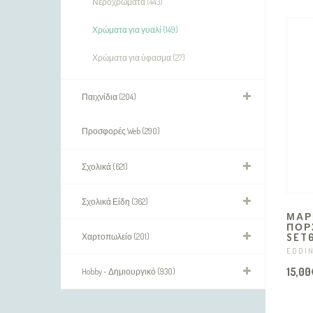
Νεροχρώματα (443)
Χρώματα για γυαλί (149)
Χρώματα για ύφασμα (27)
Παιχνίδια (204)
Προσφορές Web (290)
Σχολικά (621)
Σχολικά Είδη (362)
ΜΑΡ
ΠΟΡ
Χαρτοπωλείο (201)
SET
EDDI
15,00
Hobby - Δημιουργικό (930)