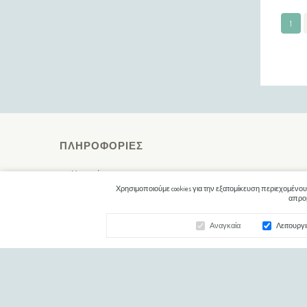
1
ΠΛΗΡΟΦΟΡΊΕΣ
Η εταιρία μας
Χρησιμοποιούμε cookies για την εξατομίκευση περιεχομένου
Τρόποι Αποστολής / Πληρωμής
απροβ
Προσωπικά Δεδομένα
Αναγκαία
Λειτουργ
Επιστροφές
Όροι & Προϋποθέσεις
Χάρτης Ιστότοπου