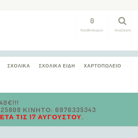
0
Καλάθι Αγορών
Αναζήτηση
ΣΧΟΛΙΚΆ
ΣΧΟΛΙΚΆ ΕΊΔΗ
ΧΑΡΤΟΠΩΛΕΊΟ
0€!!!
5808 ΚΙΝΗΤΌ: 6976335343
ΤΆ ΤΙΣ 17 ΑΥΓΟΎΣΤΟΥ.