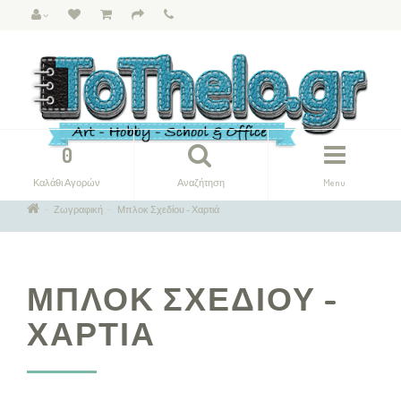
0
Καλάθι Αγορών
Αναζήτηση
Menu
Ζωγραφική
Μπλοκ Σχεδίου - Χαρτιά
ΜΠΛΟΚ ΣΧΕΔΊΟΥ -
ΧΑΡΤΙΆ