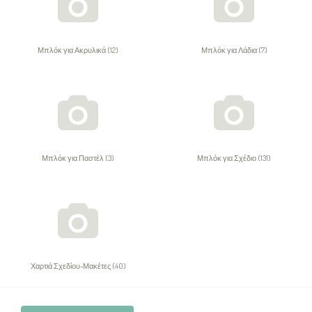
Μπλόκ για Ακρυλικά (12)
Μπλόκ για Λάδια (7)
Μπλόκ για Παστέλ (3)
Μπλόκ για Σχέδιο (131)
Χαρτιά Σχεδίου-Μακέτες (40)