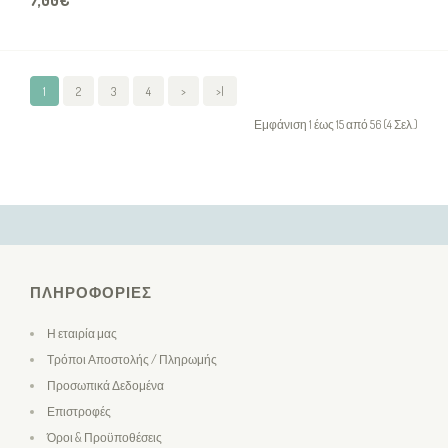
7,00€
1
2
3
4
>
>|
Εμφάνιση 1 έως 15 από 56 (4 Σελ.)
ΠΛΗΡΟΦΟΡΊΕΣ
Η εταιρία μας
Τρόποι Αποστολής / Πληρωμής
Προσωπικά Δεδομένα
Επιστροφές
Όροι & Προϋποθέσεις