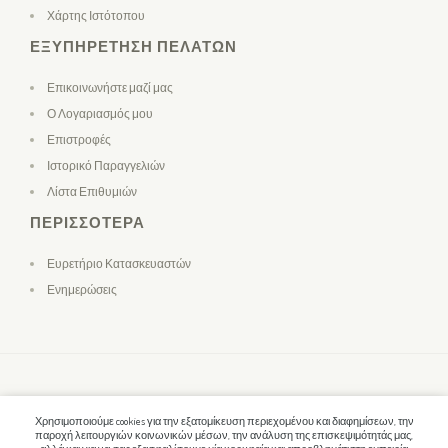
Χάρτης Ιστότοπου
ΕΞΥΠΗΡΈΤΗΣΗ ΠΕΛΑΤΏΝ
Επικοινωνήστε μαζί μας
Ο Λογαριασμός μου
Επιστροφές
Ιστορικό Παραγγελιών
Λίστα Επιθυμιών
ΠΕΡΙΣΣΌΤΕΡΑ
Ευρετήριο Κατασκευαστών
Ενημερώσεις
Χρησιμοποιούμε cookies για την εξατομίκευση περιεχομένου και διαφημίσεων, την
παροχή λειτουργιών κοινωνικών μέσων, την ανάλυση της επισκεψιμότητάς μας,