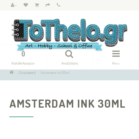
0
Καλάθι Αγορών
Αναζήτηση
Menu
Ζωγραφική
Amsterdam Ink 30ml
AMSTERDAM INK 30ML