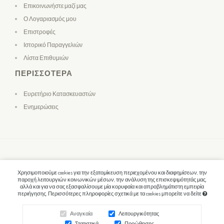
Επικοινωνήστε μαζί μας
Ο Λογαριασμός μου
Επιστροφές
Ιστορικό Παραγγελιών
Λίστα Επιθυμιών
ΠΕΡΙΣΣΌΤΕΡΑ
Ευρετήριο Κατασκευαστών
Ενημερώσεις
Χρησιμοποιούμε cookies για την εξατομίκευση περιεχομένου και διαφημίσεων, την
παροχή λειτουργιών κοινωνικών μέσων, την ανάλυση της επισκεψιμότητάς μας,
αλλά και για να σας εξασφαλίσουμε μία κορυφαία και απροβλημάτιστη εμπειρία
περιήγησης. Περισσότερες πληροφορίες σχετικά με τα cookies μπορείτε να δείτε
Αναγκαία
Λειτουργικότητας
Στατιστικά
Προώθησης