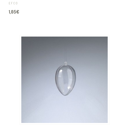
EFCO
1,05€