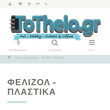
0
Καλάθι Αγορών
Αναζήτηση
Menu
Hobby - Δημιουργικό
Φελιζόλ - Πλαστικά
ΦΕΛΙΖΌΛ -
ΠΛΑΣΤΙΚΆ