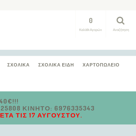
0
Καλάθι Αγορών
Αναζήτηση
ΣΧΟΛΙΚΆ
ΣΧΟΛΙΚΆ ΕΊΔΗ
ΧΑΡΤΟΠΩΛΕΊΟ
0€!!!
5808 ΚΙΝΗΤΌ: 6976335343
ΤΆ ΤΙΣ 17 ΑΥΓΟΎΣΤΟΥ.