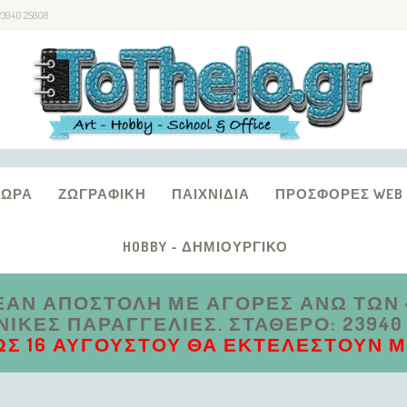
23940 25808
ΔΏΡΑ
ΖΩΓΡΑΦΙΚΉ
ΠΑΙΧΝΊΔΙΑ
ΠΡΟΣΦΟΡΈΣ WEB
HOBBY - ΔΗΜΙΟΥΡΓΙΚΌ
ΑΝ ΑΠΟΣΤΟΛΗ ΜΕ ΑΓΟΡΕΣ ΑΝΩ ΤΩΝ 4
ΚΈΣ ΠΑΡΑΓΓΕΛΊΕΣ. ΣΤΑΘΕΡΌ: 23940 2
ΩΣ 16 ΑΥΓΟΎΣΤΟΥ ΘΑ ΕΚΤΕΛΕΣΤΟΎΝ ΜΕ