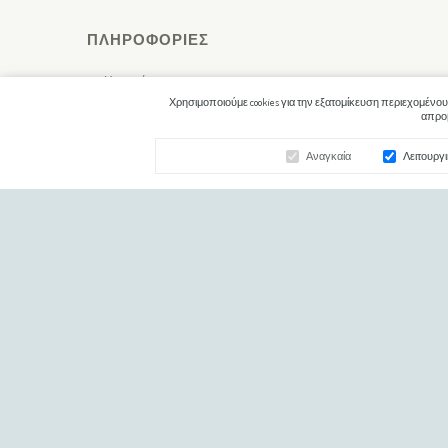
ΠΛΗΡΟΦΟΡΊΕΣ
Η εταιρία μας
Χρησιμοποιούμε cookies για την εξατομίκευση περιεχομένου
Τρόποι Αποστολής / Πληρωμής
απροβ
Προσωπικά Δεδομένα
Αναγκαία
Λειτουργ
Επιστροφές
Όροι & Προϋποθέσεις
Χάρτης Ιστότοπου