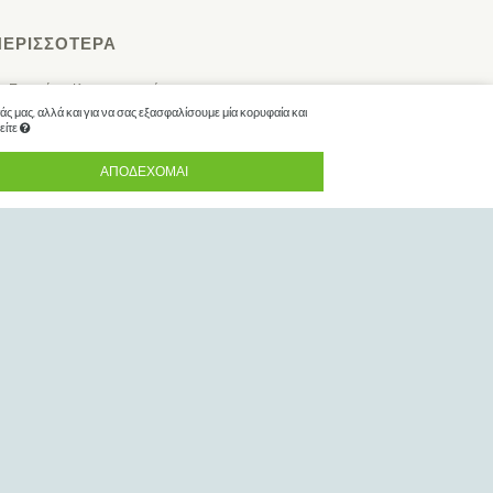
ΠΕΡΙΣΣΌΤΕΡΑ
Ευρετήριο Κατασκευαστών
ς μας, αλλά και για να σας εξασφαλίσουμε μία κορυφαία και
Ενημερώσεις
είτε
ΑΠΟΔΈΧΟΜΑΙ