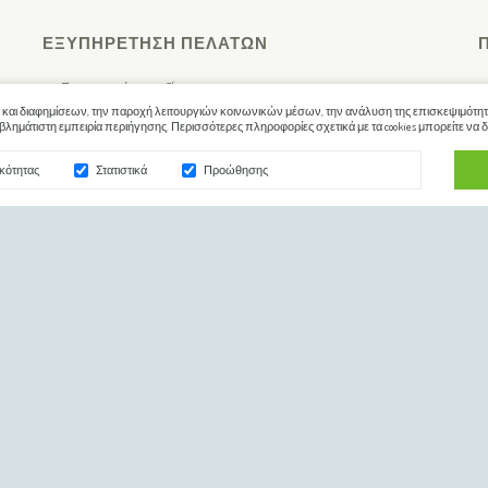
ΕΞΥΠΗΡΈΤΗΣΗ ΠΕΛΑΤΏΝ
Επικοινωνήστε μαζί μας
 και διαφημίσεων, την παροχή λειτουργιών κοινωνικών μέσων, την ανάλυση της επισκεψιμότητά
Ο Λογαριασμός μου
λημάτιστη εμπειρία περιήγησης. Περισσότερες πληροφορίες σχετικά με τα cookies μπορείτε να δ
Επιστροφές
ικότητας
Στατιστικά
Προώθησης
Ιστορικό Παραγγελιών
Λίστα Επιθυμιών