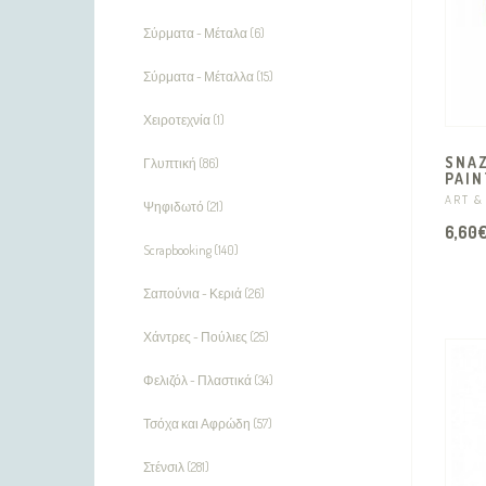
Σύρματα - Μέταλα (6)
Σύρματα - Μέταλλα (15)
Χειροτεχνία (1)
SNA
Γλυπτική (86)
PAIN
ART &
Ψηφιδωτό (21)
6,60
Scrapbooking (140)
Σαπούνια - Κεριά (26)
Χάντρες - Πούλιες (25)
Φελιζόλ - Πλαστικά (34)
Τσόχα και Αφρώδη (57)
Στένσιλ (281)