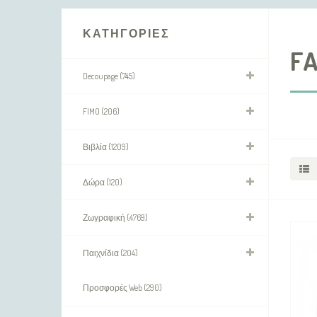
ΚΑΤΗΓΟΡΊΕΣ
F
Decoupage (745)
FIMO (206)
Βιβλία (1209)
Δώρα (120)
Ζωγραφική (4769)
Παιχνίδια (204)
Προσφορές Web (290)