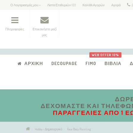
Ο Λογαριασμός μου
Λίστα Επιθυμιών (0)
Καλάθι Αγορών
Αγορά
Πληροφορίες
Επικοινήστε μαζί
μας
WEB OFFER 10%
ΑΡΧΙΚΉ
DECOUPAGE
FIMO
ΒΙΒΛΊΑ
ΔΩΡΕ
ΔΕΧΌΜΑΣΤΕ ΚΑΙ ΤΗΛΕΦΩΝΙ
ΠΑΡΑΓΓΕΛΊΕΣ ΑΠΟ 1 Έ
Hobby - Δημιουργικό
Face Body Painting