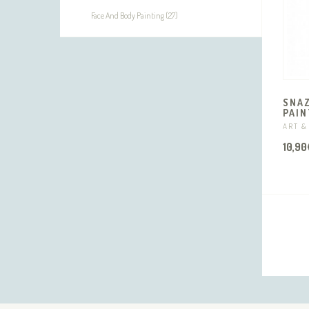
Face And Body Painting (27)
SNAZ
PAIN
ART &
10,90