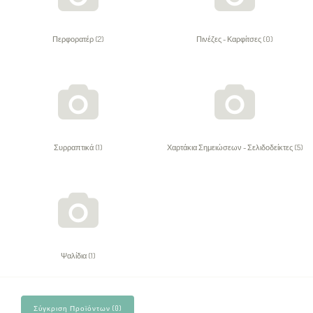
Περφορατέρ (2)
Πινέζες - Καρφίτσες (0)
Συρραπτικά (1)
Χαρτάκια Σημειώσεων - Σελιδοδείκτες (5)
Ψαλίδια (1)
Σύγκριση Προϊόντων (0)