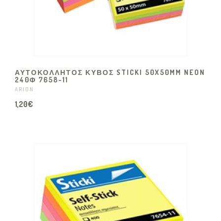
ΑΥΤΟΚΌΛΛΗΤΟΣ ΚΎΒΟΣ STICKI 50X50MM NEON
240Φ 7658-11
ARION
1,20€