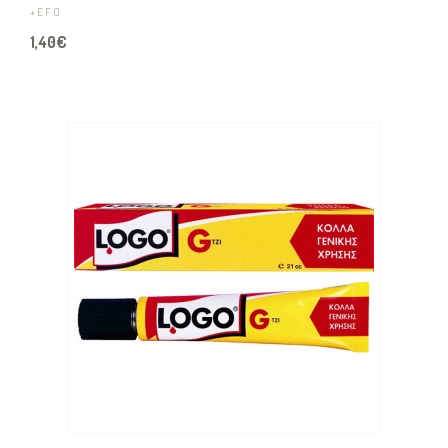
+EFO
1,40€