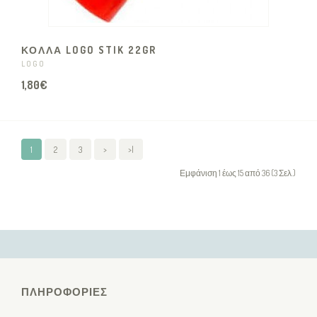
ΚΟΛΛΑ LOGO STIK 22GR
LOGO
1,80€
1
2
3
>
>|
Εμφάνιση 1 έως 15 από 36 (3 Σελ.)
ΠΛΗΡΟΦΟΡΊΕΣ