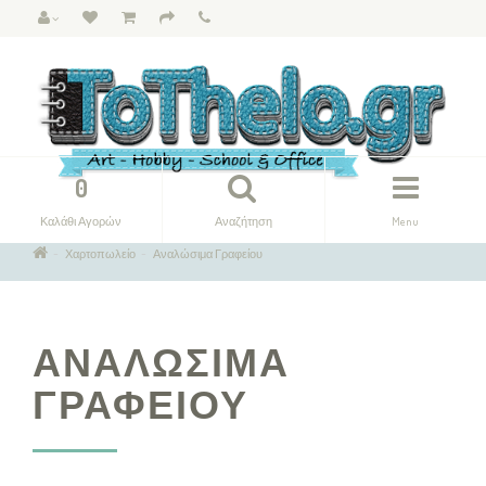
0
Καλάθι Αγορών
Αναζήτηση
Menu
Χαρτοπωλείο
Αναλώσιμα Γραφείου
ΑΝΑΛΏΣΙΜΑ
ΓΡΑΦΕΊΟΥ