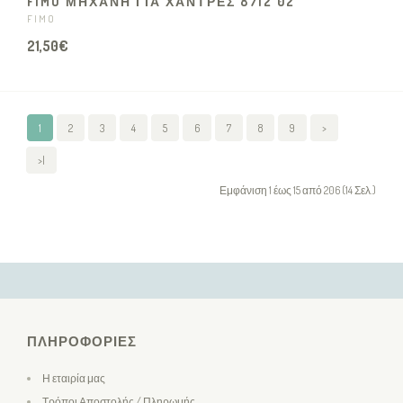
FIMO ΜΗΧΑΝΗ ΓΙΑ ΧΑΝΤΡΕΣ 8712 02
FIMO
21,50€
1
2
3
4
5
6
7
8
9
>
>|
Εμφάνιση 1 έως 15 από 206 (14 Σελ.)
ΠΛΗΡΟΦΟΡΊΕΣ
Η εταιρία μας
Τρόποι Αποστολής / Πληρωμής