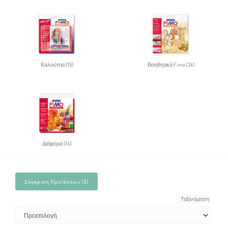
Καλούπια (15)
Βοηθητικά Fimo (34)
Διάφορα (14)
Σύγκριση Προϊόντων (0)
Ταξινόμηση: