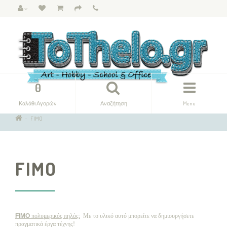
0
Καλάθι Αγορών
Αναζήτηση
Menu
FIMO
FIMO
FIMO
πολυμερικός πηλός:
Με το υλικό αυτό μπορείτε να δημιουργήσετε
πραγματικά έργα τέχνης!